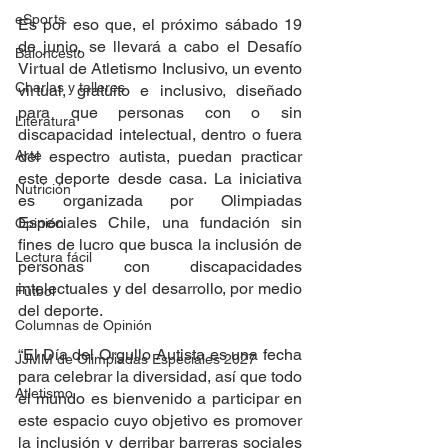
eSports
Es por eso que, el próximo sábado 19 
de junio, se llevará a cabo el Desafío 
Baloncesto
Virtual de Atletismo Inclusivo, un evento 
Charlas y talleres
virtual, gratuito e inclusivo, diseñado 
para que personas con o sin 
Literatura
discapacidad intelectual, dentro o fuera 
del espectro autista, puedan practicar 
Arte
este deporte desde casa. La iniciativa 
Nutrición
es organizada por Olimpiadas 
Especiales Chile, una fundación sin 
Opinión
fines de lucro que busca la inclusión de 
Lectura fácil
personas con discapacidades 
intelectuales y del desarrollo, por medio 
Fútbol
del deporte.
Columnas de Opinión
“El Día del Orgullo Autista es una fecha 
JJMM de Olimpiadas Especiales 2027
para celebrar la diversidad, así que todo 
Atletismo
el mundo es bienvenido a participar en 
este espacio cuyo objetivo es promover 
la inclusión y derribar barreras sociales 