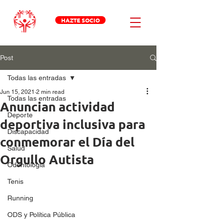
HAZTE SOCIO
Post
Todas las entradas
Jun 15, 2021
2 min read
Todas las entradas
Anuncian actividad
Deporte
deportiva inclusiva para
Discapacidad
conmemorar el Día del
Salud
Orgullo Autista
Odontologia
Tenis
Running
ODS y Política Pública