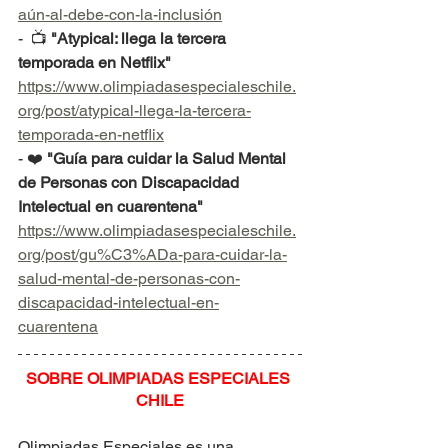
aún-al-debe-con-la-inclusión
-  📺 
"Atypical: llega la tercera 
temporada en Netflix"
https://www.olimpiadasespecialeschile.
org/post/atypical-llega-la-tercera-
temporada-en-netflix
- ❤️ 
"Guía para cuidar la Salud Mental 
de Personas con Discapacidad 
Intelectual en cuarentena"
https://www.olimpiadasespecialeschile.
org/post/gu%C3%ADa-para-cuidar-la-
salud-mental-de-personas-con-
discapacidad-intelectual-en-
cuarentena
SOBRE OLIMPIADAS ESPECIALES 
CHILE
Olimpiadas Especiales es una 