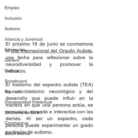
Empleo
Inclusión
Autismo
Infancia y Juventud
El próximo 18 de junio se conmemora 
Educación
el 
Día Internacional del Orgullo Autista
, 
una fecha para reflexionar sobre la 
Género
neurodiversidad y promover la 
inclusión.
Cultura
Snowboard
El trastorno del espectro autista (TEA) 
es un trastorno neurológico y del 
Equitación
desarrollo que puede influir en la 
Discapacidad Intelectual
manera en que una persona actúa, se 
comunica, aprende e interactúa con las 
Síndrome de Down
demás. Al ser un espectro, cada 
Coronavirus
persona puede experimentar un grado 
particular de autismo.
Salud Mental