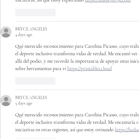
iniciativas, así que estoy explorando 
https://image-to-3d.com
Like
Reply
BRYCE ANGELES
4 days ago
Qué merecido reconocimiento para Carolina Picasso, cuyo traba
el deporte inclusivo transforma vidas de verdad. Me encantó ve
allá del podio, y me recordó la importancia de apoyar estas inici
sobre herramientas para vi 
https://printables.cloud
Like
Reply
BRYCE ANGELES
5 days ago
Qué merecido reconocimiento para Carolina Picasso, cuyo traba
el deporte inclusivo transforma vidas de verdad. Me encantaría 
iniciativas en otras regiones, así que estoy revisando 
https://hailu