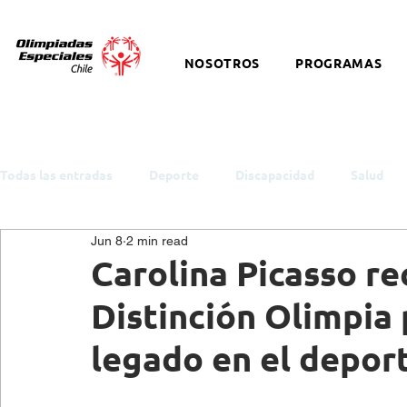
NOSOTROS
PROGRAMAS
Todas las entradas
Deporte
Discapacidad
Salud
Jun 8
2 min read
ODS y Política Pública
Empleo
Inclusión
Auti
Carolina Picasso re
Distinción Olimpia 
Cultura
Snowboard
Equitación
Discapacidad I
legado en el deport
Salud Mental
eSports
Baloncesto
Charlas y t