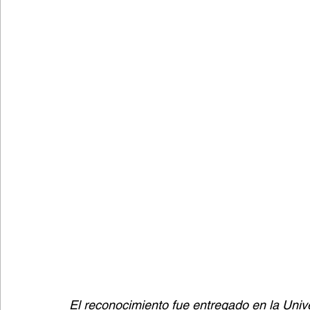
Lectura fácil
Fútbol
Columnas de Opinión
El reconocimiento fue entregado en la Unive