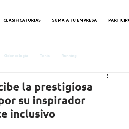
CLASIFICATORIAS
SUMA A TU EMPRESA
PARTICIP
Odontologia
Tenis
Running
smo
Infancia y Juventud
Educación
Género
cibe la prestigiosa
por su inspirador
ntelectual
Síndrome de Down
Coronavirus
e inclusivo
alleres
Literatura
Arte
Nutrición
Opinión