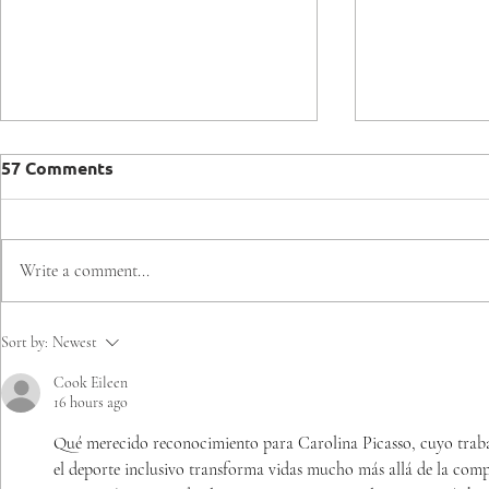
57 Comments
Write a comment...
Comenzaron las
Región de Ñ
Sort by:
Newest
clasificatorias rumbo a los
camino rum
Cook Eileen
Juegos Mundiales de
Mundiales 
16 hours ago
Olimpiadas Especiales
Especiales
Santiago 2027
con Clasifi
Qué merecido reconocimiento para Carolina Picasso, cuyo traba
de Mesa
el deporte inclusivo transforma vidas mucho más allá de la comp