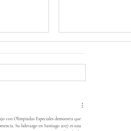
uble da inicio al
Escondida | BHP, Spence |
bo a los Juegos
BHP y Olimpiadas
de Olimpiadas
Especiales Chile sellan
 Santiago 2027
alianza para fortalecer la
catorio de Tenis
inclusión en la Región de
jo con Olimpiadas Especiales demuestra que 
Antofagasta
etencia. Su liderazgo en Santiago 2027 es una 