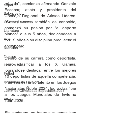
mi vida", comienza afirmando Gonzalo 
eSports
Escobar, atleta y presidente del 
Baloncesto
Consejo Regional de Atletas Líderes. 
"Gonza", como también es conocido, 
Charlas y talleres
comenzó su pasión por "el deporte 
Literatura
blanco" a sus 5 años, dedicándose a 
Arte
los 12 años a su disciplina predilecta: el 
snowboard. 
Nutrición
Opinión
Dentro de su carrera como deportista, 
logró clasificar a los X Games, 
Lectura fácil
lográndose destacar entre los mejores 
Fútbol
10 deportistas de aquella competencia. 
Columnas de Opinión
Tras demostrar su talento en los Juegos 
Nacionales Ñuble 2024, logró clasificar 
JJMM de Olimpiadas Especiales 2027
a los Juegos Mundiales de Invierno 
Atletismo
Turín 2025. 
Sin embargo, no todos sus logros han 