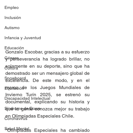
Empleo
Inclusión
Autismo
Infancia y Juventud
Educación
Gonzalo Escobar, gracias a su esfuerzo 
Género
y perseverancia ha logrado brillar, no 
solamente en su deporte, sino que ha 
Cultura
demostrado ser un mensajero global de 
Snowboard
excelencia. De este modo, y en el 
marco de los Juegos Mundiales de 
Equitación
Invierno Turín 2025, se estrenó su 
Discapacidad Intelectual
documental, explicando su historia y 
Síndrome de Down
que la gente conozca mejor su trabajo 
en Olimpiadas Especiales Chile.
Coronavirus
Salud Mental
"Olimpiadas Especiales ha cambiado 