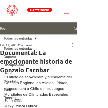
HAZTE SOCIO
Post
Todas las entradas
Feb 11, 2025
2 min read
Todas las entradas
Documental: La
Deporte
emocionante historia de
Discapacidad
Gonzalo Escobar
Salud
El atleta de snowboard y presidente del 
Odontologia
Consejo Regional de Atletas Líderes, 
representará a Chile en los Juegos 
Tenis
Mundiales de Olimpiadas Especiales 
Running
Turín 2025. 
ODS y Política Pública