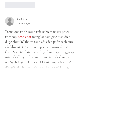
Like
Reply
Kiwi Kiwi
4 hours ago
Trong quá trình mình trải nghiệm nhiều phiên 
truy cập, 
sc88 chat
 mang lại cảm giác giao diện 
được thiết kế khá rõ ràng với cách phân tách giữa 
các khu vực trò chơi như poker, casino và thể 
thao. Việc tổ chức theo từng nhóm nội dung giúp 
mình dễ dàng định vị mục cần tìm mà không mất 
nhiều thời gian thao tác. Khi sử dụng, các chuyển 
đổi giữa danh mục diễn ra khá mượt và không bị…
Show More
Like
Reply
GAU BE
4 hours ago
Hôm nọ mình có lướt qua một vài trang mạng và 