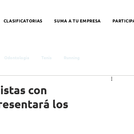
CLASIFICATORIAS
SUMA A TU EMPRESA
PARTICIP
Odontologia
Tenis
Running
smo
Infancia y Juventud
Educación
Género
istas con
resentará los
ntelectual
Síndrome de Down
Coronavirus
alleres
Literatura
Arte
Nutrición
Opinión