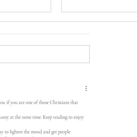
uble da inicio al
Escondida | BHP, Spence |
bo a los Juegos
BHP y Olimpiadas
de Olimpiadas
Especiales Chile sellan
 Santiago 2027
alianza para fortalecer la
catorio de Tenis
inclusión en la Región de
ou if you are one of those Christians that 
Antofagasta
funny at the same time. Keep reading to enjoy 
way to lighten the mood and get people 