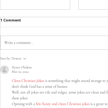
1 Comment
Write a comment...
Comenzaron las
Región de Ñ
Sort by:
Newest
clasificatorias rumbo a los
camino rum
Henry Ohakwe
Juegos Mundiales de
Mundiales 
Mar 02, 2022
Olimpiadas Especiales
Especiales
Santiago 2027
con Clasifi
Clean Christian Jokes
 is something that might sound strange to y
de Mesa
don’t think God has a sense of humor.
Well, not all jokes are vile and vulgar, some jokes are clean and 
these jokes
Opening with a 
few funny and clean Christian jokes
 is a great 