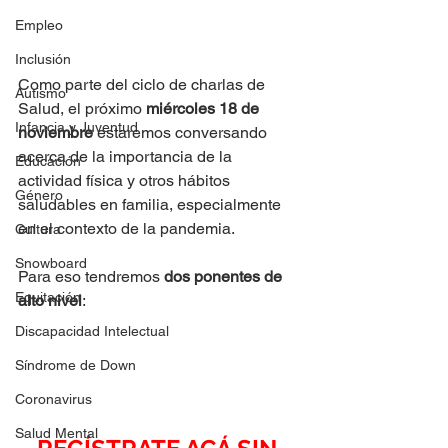
Empleo
Inclusión
Como parte del ciclo de charlas de 
Autismo
Salud, el próximo 
miércoles 18 de 
Infancia y Juventud
noviembre 
estaremos conversando 
acerca de la importancia de la 
Educación
actividad física y otros hábitos 
Género
saludables en familia, especialmente 
en el contexto de la pandemia.
Cultura
Snowboard
Para eso tendremos 
dos ponentes de 
Equitación
alto nivel
:
Discapacidad Intelectual
Síndrome de Down
Coronavirus
Salud Mental