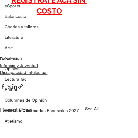
REGÍSTRATE ACÁ SIN 
eSports
COSTO
Baloncesto
Charlas y talleres
Literatura
Arte
Nutrición
Deporte
Infancia y Juventud
Opinión
Discapacidad Intelectual
Lectura fácil
Fútbol
Columnas de Opinión
See All
Recent Posts
JJMM de Olimpiadas Especiales 2027
Atletismo