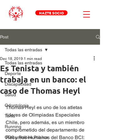
HAZTE SOCIO
Post
Todas las entradas
Dec 18, 2019
1 min read
Todas las entradas
Es Tenista y también
Deporte
trabaja en un banco: el
Discapacidad
caso de Thomas Heyl
Salud
Odontologia
Thomas Heyl es uno de los atletas 
líderes de Olimpiadas Especiales 
Tenis
Chile, pero además, es un miembro 
Running
comprometido del departamento de 
Recursos Humanos del Banco BCI:
ODS y Política Pública