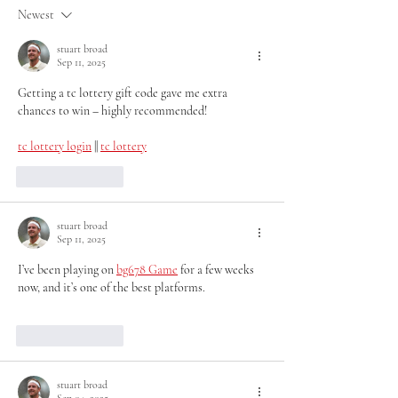
Consejo Regional de
EXITOSO TOR
Newest
Atletas Líderes
METROPOLITA
ABIERTO DE A
stuart broad
Sep 11, 2025
DE OLIMPIADA
Getting a tc lottery gift code gave me extra 
chances to win – highly recommended!
tc lottery login
 || 
tc lottery
Like
Reply
stuart broad
Sep 11, 2025
I’ve been playing on 
bg678 Game
 for a few weeks 
now, and it’s one of the best platforms.
Like
Reply
stuart broad