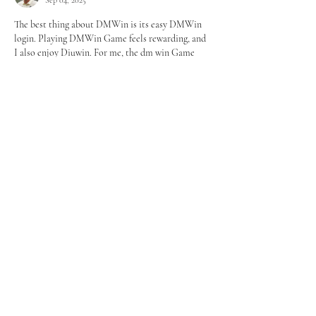
Sep 04, 2025
The best thing about DMWin is its easy DMWin 
login. Playing DMWin Game feels rewarding, and 
I also enjoy Diuwin. For me, the dm win Game 
platform is entertaining and reliable.
dm win Game
 || 
dm win
 ||
Like
Reply
stuart broad
Sep 04, 2025
I highly recommend the Diuwin Game. The Diu 
win Login works without issues, and Diuwin Login 
is very smooth. Diuwin makes gaming fun, and 
Diu win feels rewarding.
Diu win Login
 || 
Diuwin Login
 ||
Show More
Like
Reply