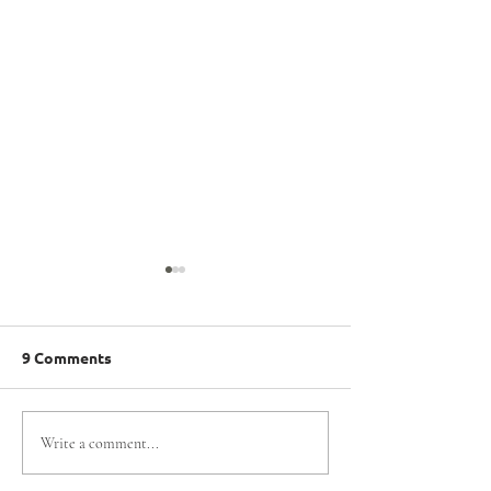
9 Comments
Gonzalo Escobar es
MÁS DE 200 AT
Write a comment...
elegido Presidente del
PARTICIPARON