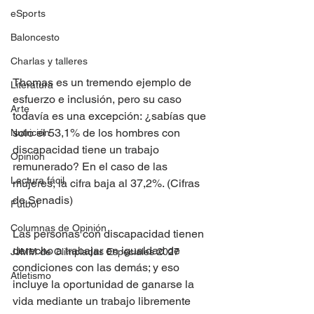
eSports
Baloncesto
Charlas y talleres
Thomas es un tremendo ejemplo de 
Literatura
esfuerzo e inclusión, pero su caso 
Arte
todavía es una excepción: ¿sabías que 
solo el 53,1% de los hombres con 
Nutrición
discapacidad tiene un trabajo 
Opinión
remunerado? En el caso de las 
Lectura fácil
mujeres, la cifra baja al 37,2%. (Cifras 
de Senadis)
Fútbol
Columnas de Opinión
Las personas con discapacidad tienen 
derecho a trabajar en igualdad de 
JJMM de Olimpiadas Especiales 2027
condiciones con las demás; y eso 
Atletismo
incluye la oportunidad de ganarse la 
vida mediante un trabajo libremente 