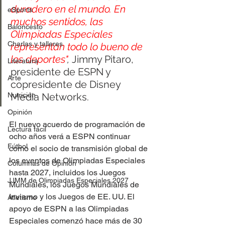
duradero en el mundo. En 
eSports
muchos sentidos, las 
Baloncesto
Olimpiadas Especiales 
Charlas y talleres
representan todo lo bueno de 
los deportes"
, 
Jimmy Pitaro, 
Literatura
presidente de ESPN y 
Arte
copresidente de Disney 
Media Networks.
Nutrición
Opinión
El nuevo acuerdo de programación de 
Lectura fácil
ocho años verá a ESPN continuar 
Fútbol
como el socio de transmisión global de 
los eventos de Olimpiadas Especiales 
Columnas de Opinión
hasta 2027, incluidos los Juegos 
JJMM de Olimpiadas Especiales 2027
Mundiales, los Juegos Mundiales de 
Invierno y los Juegos de EE. UU. El 
Atletismo
apoyo de ESPN a las Olimpiadas 
Especiales comenzó hace más de 30 