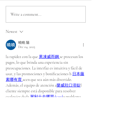
EL TEAM DE
Santiago 2027: 
Write a comment...
OLIMPIADAS
constituyó el 
ESPECIALES CHILE QUE
Organizador de
Newest
COMPETIRÁ EN LOS
Mundiales de
JUEGOS MUNDIALES DE
Olimpiadas Esp
曉曉 陽
Dec 04, 2025
INVIERNO TURÍN 2025
la rapidez con la que 
果凍威而鋼
se procesan los 
pagos, lo que brinda una experiencia sin 
preocupaciones. La interfaz es intuitiva y fácil de 
usar, y las promociones y bonificaciones h
日本藤
素哪有賣
acen que sea aún más divertido. 
Además, el equipo de atención a
樂威壯口溶錠
l 
cliente siempre está disponible para resolver 
cualquier duda 
犀利士去哪買dcard
o problema 
de manera rápida y eficaz.
Like
Reply