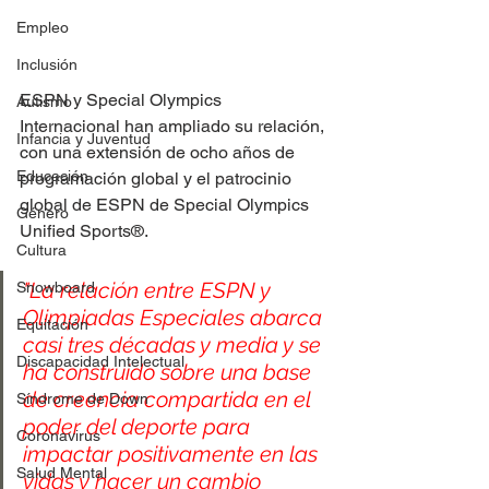
Empleo
Inclusión
ESPN y Special Olympics 
Autismo
Internacional han ampliado su relación, 
Infancia y Juventud
con una extensión de ocho años de 
Educación
programación global y el patrocinio 
global de ESPN de Special Olympics 
Género
Unified Sports®.
Cultura
"La relación entre ESPN y 
Snowboard
Olimpiadas Especiales abarca 
Equitación
casi tres décadas y media y se 
Discapacidad Intelectual
ha construido sobre una base 
de creencia compartida en el 
Síndrome de Down
poder del deporte para 
Coronavirus
impactar positivamente en las 
Salud Mental
vidas y hacer un cambio 