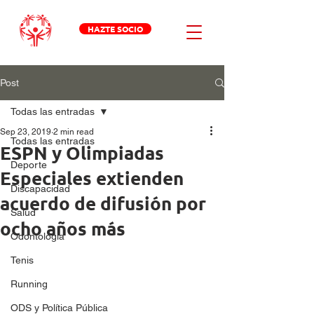
HAZTE SOCIO
Post
Todas las entradas
Sep 23, 2019
2 min read
Todas las entradas
ESPN y Olimpiadas
Deporte
Especiales extienden
Discapacidad
acuerdo de difusión por
Salud
ocho años más
Odontologia
Tenis
Running
ODS y Política Pública