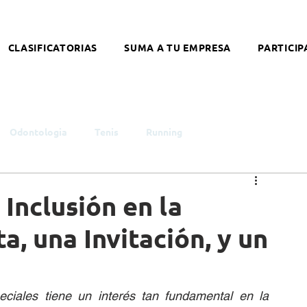
CLASIFICATORIAS
SUMA A TU EMPRESA
PARTICIP
Odontologia
Tenis
Running
smo
Infancia y Juventud
Educación
Género
 Inclusión en la
a, una Invitación, y un
ntelectual
Síndrome de Down
Coronavirus
iales tiene un interés tan fundamental en la 
alleres
Literatura
Arte
Nutrición
Opinión