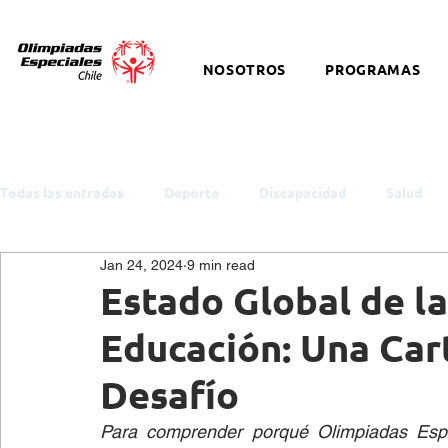
NOSOTROS
PROGRAMAS
Todas las entradas
Deporte
Discapacidad
Salud
Jan 24, 2024
9 min read
ODS y Política Pública
Empleo
Inclusión
Auti
Estado Global de la
Educación: Una Cart
Cultura
Snowboard
Equitación
Discapacidad I
Desafío
Para comprender porqué Olimpiadas Espec
Salud Mental
eSports
Baloncesto
Charlas y t