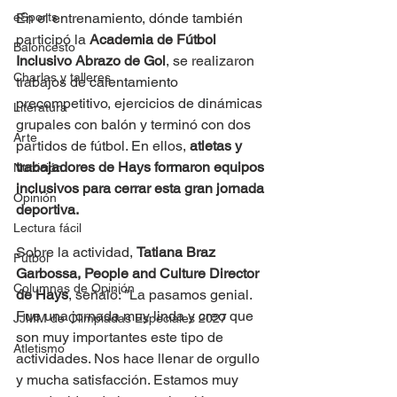
En el entrenamiento, dónde también 
eSports
participó la 
Academia de Fútbol 
Baloncesto
Inclusivo Abrazo de Gol
, se realizaron 
Charlas y talleres
trabajos de calentamiento 
precompetitivo, ejercicios de dinámicas 
Literatura
grupales con balón y terminó con dos 
Arte
partidos de fútbol. En ellos, 
atletas y 
trabajadores de Hays formaron equipos 
Nutrición
inclusivos para cerrar esta gran jornada 
Opinión
deportiva.
Lectura fácil
Sobre la actividad, 
Tatiana Braz 
Fútbol
Garbossa, People and Culture Director 
Columnas de Opinión
de Hays
, señaló: "La pasamos genial. 
Fue una jornada muy linda y creo que 
JJMM de Olimpiadas Especiales 2027
son muy importantes este tipo de 
Atletismo
actividades. Nos hace llenar de orgullo 
y mucha satisfacción. Estamos muy 