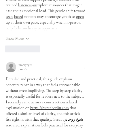
trained 
listeners
-
or
explore resources that might 
ease their emotional load. This gentle shift toward 
tech
-
based
 support may encourage youth to 
open
-
up
 at their own pace, especially when 
in
-
person
help feels too heavy to approach.
Show More
Like
Reply
meery232r
Jan 18
Detailed and practical, this guide explains 
concrete rebar in a way that feels approachable 
without oversimplifying. The step by step clarity 
is especially useful for readers new to the subject. 
I recently came across a construction related 
explanation on 
https://hurenberlin.com
 that 
offered a similar level of clarity, and this article 
fits right in with that quality. Great
 شيخ روحاني
resource. explanation feels practical for everyday 