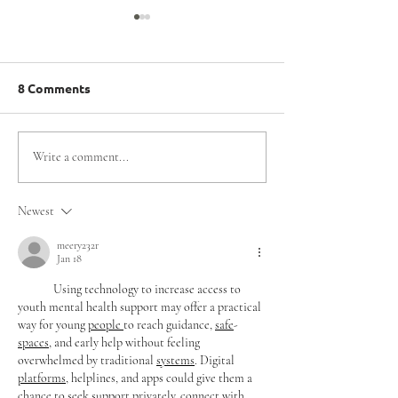
8 Comments
Región de Ñuble da
Escondida | BH
Write a comment...
inicio al camino rumbo a
| BHP y Olimpi
los Juegos Mundiales
Especiales Chil
Newest
de Olimpiadas
alianza para fo
Especiales Santiago
la inclusión en 
meery232r
Jan 18
2027 con Clasificatorio
de Antofagast
de Tenis de Mesa
	Using technology to increase access to 
youth mental health support may offer a practical 
way for young 
people
to reach guidance, 
safe
-
spaces
, and early help without feeling 
overwhelmed by traditional 
systems
. Digital 
platforms
, helplines, and apps could give them a 
chance to seek support privately, connect with 