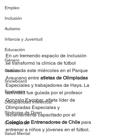
Empleo
Inclusión
Autismo
Infancia y Juventud
Educación
En un tremendo espacio de inclusión 
Género
se transformó la clínica de fútbol 
realizada este miércoles en el Parque 
Cultura
Araucano entre 
atletas de Olimpiadas 
Snowboard
Especiales y trabajadores de Hays. La 
Equitación
actividad fue guiada por el profesor 
Gonzalo Escobar, atleta líder de 
Discapacidad Intelectual
Olimpiadas Especiales y 
Síndrome de Down
recientemente capacitado por el 
Colegio de Entrenadores de Chile
 para 
Coronavirus
entrenar a niños y jóvenes en el fútbol.
Salud Mental