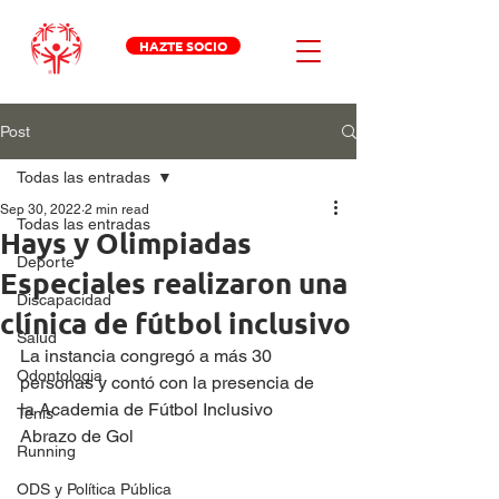
HAZTE SOCIO
Post
Todas las entradas
Sep 30, 2022
2 min read
Todas las entradas
Hays y Olimpiadas
Deporte
Especiales realizaron una
Discapacidad
clínica de fútbol inclusivo
Salud
La instancia congregó a más 30 
Odontologia
personas y contó con la presencia de 
la Academia de Fútbol Inclusivo 
Tenis
Abrazo de Gol
Running
ODS y Política Pública