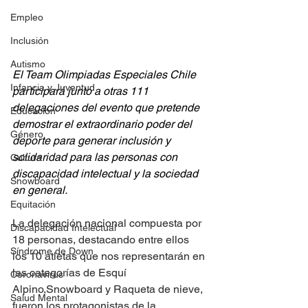
Empleo
Inclusión
Autismo
El Team Olimpiadas Especiales Chile 
Infancia y Juventud
participará junto a otras 111 
delegaciones del evento que pretende 
Educación
demostrar el extraordinario poder del 
Género
deporte para generar inclusión y 
solidaridad para las personas con 
Cultura
discapacidad intelectual y la sociedad 
Snowboard
en general.  
Equitación
La delegación nacional compuesta por 
Discapacidad Intelectual
18 personas, destacando entre ellos 
Síndrome de Down
los 10 atletas que nos representarán en 
las categorías de Esquí 
Coronavirus
Alpino,Snowboard y Raqueta de nieve, 
Salud Mental
fueron los protagonistas de la 