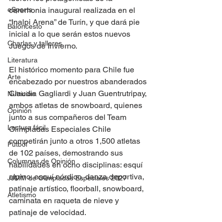
eSports
ceremonia inaugural realizada en el 
“Inalpi Arena” de Turín, y que dará pie 
Baloncesto
inicial a lo que serán estos nuevos 
Charlas y talleres
Juegos de Invierno.
Literatura
El histórico momento para Chile fue 
Arte
encabezado por nuestros abanderados 
Claudia Gagliardi y Juan Guentrutripay, 
Nutrición
ambos atletas de snowboard, quienes 
Opinión
junto a sus compañeros del Team 
Lectura fácil
Olimpiadas Especiales Chile 
competirán junto a otros 1,500 atletas 
Fútbol
de 102 países, demostrando sus 
Columnas de Opinión
habilidades en ocho disciplinas: esquí 
alpino, esquí nórdico, danza deportiva, 
JJMM de Olimpiadas Especiales 2027
patinaje artístico, floorball, snowboard, 
Atletismo
caminata en raqueta de nieve y 
patinaje de velocidad.