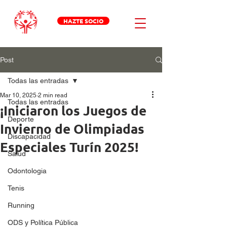
HAZTE SOCIO
Post
Todas las entradas
Mar 10, 2025
2 min read
Todas las entradas
¡Iniciaron los Juegos de
Deporte
Invierno de Olimpiadas
Discapacidad
Especiales Turín 2025!
Salud
Odontologia
Tenis
Running
ODS y Política Pública