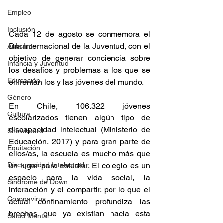
Empleo
Inclusión
Cada 12 de agosto se conmemora el 
Día Internacional de la Juventud, con el 
Autismo
objetivo de generar conciencia sobre 
Infancia y Juventud
los desafíos y problemas a los que se 
Educación
enfrentan los y las jóvenes del mundo.
Género
En Chile, 106.322 jóvenes 
Cultura
escolarizados tienen algún tipo de 
discapacidad intelectual (Ministerio de 
Snowboard
Educación, 2017) y para gran parte de 
Equitación
ellos/as, la escuela es mucho más que 
Discapacidad Intelectual
un lugar para estudiar. El colegio es un 
espacio para la vida social, la 
Síndrome de Down
interacción y el compartir, por lo que el 
Coronavirus
actual confinamiento profundiza las 
brechas que ya existían hacia esta 
Salud Mental