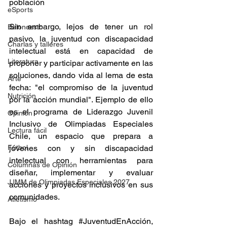
población
eSports
Sin embargo, lejos de tener un rol 
Baloncesto
pasivo, la juventud con discapacidad 
Charlas y talleres
intelectual está en capacidad de 
Literatura
proponer y participar activamente en las 
soluciones, dando vida al lema de esta 
Arte
fecha: "el compromiso de la juventud 
Nutrición
por la acción mundial". Ejemplo de ello 
es el programa de Liderazgo Juvenil 
Opinión
Inclusivo de Olimpiadas Especiales 
Lectura fácil
Chile, un espacio que prepara a 
Fútbol
jóvenes con y sin discapacidad 
intelectual con herramientas para 
Columnas de Opinión
diseñar, implementar y evaluar 
JJMM de Olimpiadas Especiales 2027
acciones y proyectos inclusivos en sus 
comunidades.
Atletismo
Bajo el hashtag 
#JuventudEnAcción
, 