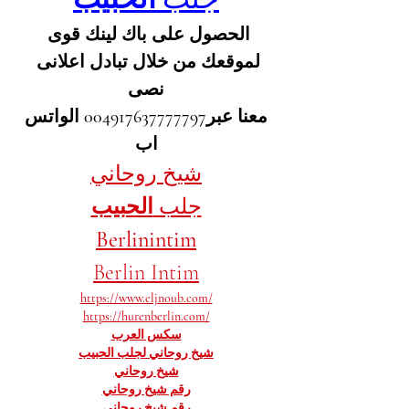
الحصول على باك لينك قوى 
لموقعك من خلال تبادل اعلانى 
نصى
 معنا عبر004917637777797 الواتس 
اب
شيخ روحاني
جلب 
الحبيب
Berlinintim
Berlin Intim
https://www.eljnoub.com/
https://hurenberlin.com/
سكس العرب
شيخ روحاني لجلب الحبيب
شيخ روحاني
رقم شيخ روحاني
رقم شيخ روحاني