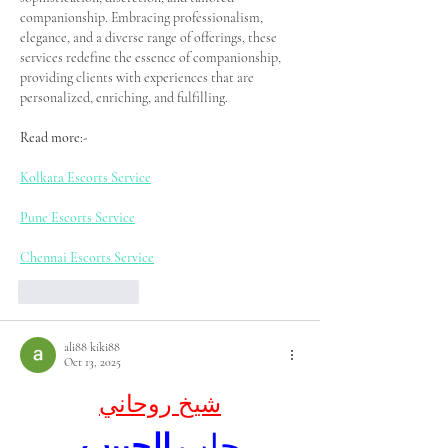
companionship. Embracing professionalism, 
elegance, and a diverse range of offerings, these 
services redefine the essence of companionship, 
providing clients with experiences that are 
personalized, enriching, and fulfilling.
Read more:-
Kolkata Escorts Service
Pune Escorts Service
Chennai Escorts Service
Like
Reply
ali88 kiki88
Oct 13, 2025
شيخ روحاني
جلب 
الحبيب