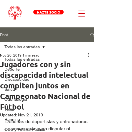
HAZTE SOCIO
Post
Todas las entradas
Nov 20, 2019
1 min read
Todas las entradas
Jugadores con y sin
Deporte
discapacidad intelectual
Discapacidad
compiten juntos en
Salud
Campeonato Nacional de
Odontologia
Fútbol
Tenis
Updated:
Nov 21, 2019
Running
Decenas de deportistas y entrenadores 
se encontrarán para disputar el 
ODS y Política Pública