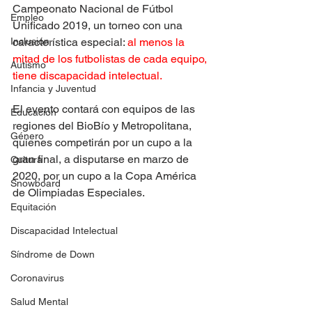
Campeonato Nacional de Fútbol 
Empleo
Unificado 2019, un torneo con una 
Inclusión
característica especial: 
al menos la 
mitad de los futbolistas de cada equipo, 
Autismo
tiene discapacidad intelectual.
Infancia y Juventud
El evento contará con equipos de las 
Educación
regiones del BioBío y Metropolitana, 
Género
quienes competirán por un cupo a la 
gran final, a disputarse en marzo de 
Cultura
2020, por un cupo a la Copa América 
Snowboard
de Olimpiadas Especiales.
Equitación
Discapacidad Intelectual
Síndrome de Down
Coronavirus
Salud Mental