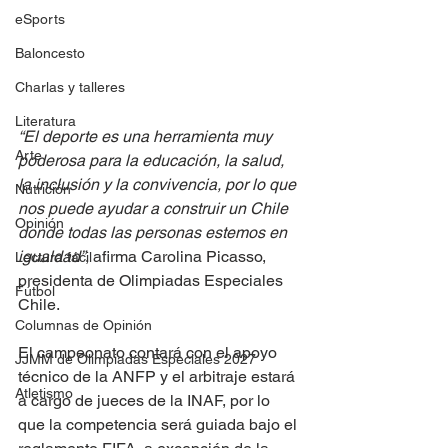
eSports
Baloncesto
Charlas y talleres
Literatura
“El deporte es una herramienta muy 
Arte
poderosa para la educación, la salud, 
la inclusión y la convivencia, por lo que 
Nutrición
nos puede ayudar a construir un Chile 
Opinión
donde todas las personas estemos en 
igualdad”
, afirma Carolina Picasso, 
Lectura fácil
presidenta de Olimpiadas Especiales 
Fútbol
Chile.
Columnas de Opinión
El campeonato contará con el apoyo 
JJMM de Olimpiadas Especiales 2027
técnico de la ANFP y el arbitraje estará 
Atletismo
a cargo de jueces de la INAF, por lo 
que la competencia será guiada bajo el 