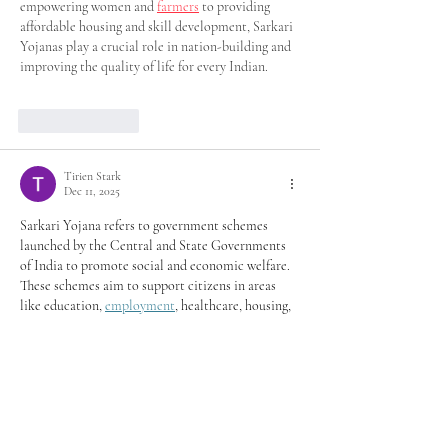
empowering women and 
farmers
 to providing 
affordable housing and skill development, Sarkari 
Yojanas play a crucial role in nation-building and 
improving the quality of life for every Indian.
Like
Reply
Tirien Stark
Dec 11, 2025
Sarkari Yojana refers to government schemes 
launched by the Central and State Governments 
of India to promote social and economic welfare. 
These schemes aim to support citizens in areas 
like education, 
employment
, healthcare, housing, 
agriculture, and financial inclusion. From 
empowering women and farmers to providing 
affordable housing and skill development, Sarkari 
Yojanas play a crucial role in nation-building and 
improving the quality of life for every Indian.