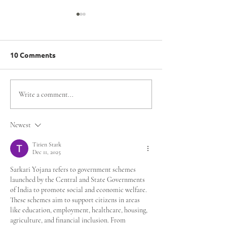
10 Comments
Región de Ñuble da
Escondida | BH
Write a comment...
inicio al camino rumbo a
| BHP y Olimpi
los Juegos Mundiales
Especiales Chil
Newest
de Olimpiadas
alianza para fo
Especiales Santiago
la inclusión en 
Tirien Stark
Dec 11, 2025
2027 con Clasificatorio
de Antofagast
de Tenis de Mesa
Sarkari Yojana refers to government schemes 
launched by the Central and State Governments 
of India to promote social and economic welfare. 
These schemes aim to support citizens in areas 
like education, employment, healthcare, housing, 
agriculture, and financial inclusion. From 