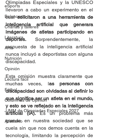
Olimpiadas Especiales y la UNESCO 
eSports
llevaron a cabo un experimento en el 
Baloncesto
cual 
solicitaron a una herramienta de 
inteligencia artificial que generara 
Charlas y talleres
imágenes de atletas participando en 
Literatura
deportes. 
Sorprendentemente, la 
respuesta de la inteligencia artificial 
Arte
nunca incluyó a deportistas con alguna 
Nutrición
discapacidad.
Opinión
Esta omisión muestra claramente que 
Lectura fácil
muchas veces, l
as personas con 
Fútbol
discapacidad son olvidadas al definir lo 
que significa ser un atleta en el mundo, 
Columnas de Opinión
y esto se ve reflejado en la inteligencia 
JJMM de Olimpiadas Especiales 2027
artificial (IA).
 Es un problema más 
grande en nuestra sociedad que se 
Atletismo
cuela sin que nos demos cuenta en la 
tecnología, limitando la percepción de 