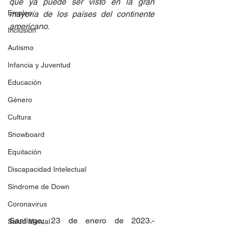
que ya puede ser visto en la gran 
Empleo
mayoría de los países del continente 
americano.
Inclusión
Autismo
Infancia y Juventud
Educación
Género
Cultura
Snowboard
Equitación
Discapacidad Intelectual
Síndrome de Down
Coronavirus
Santiago, 23 de enero de 2023.- 
Salud Mental