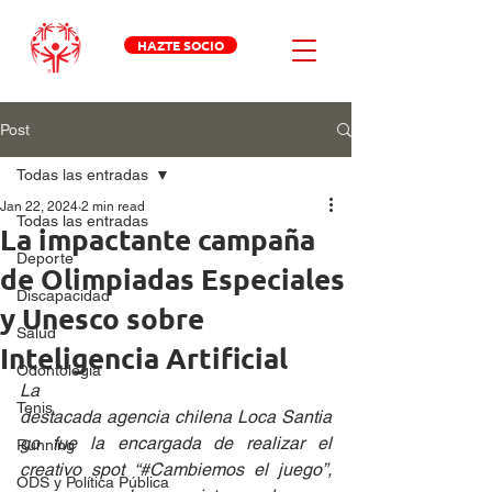
HAZTE SOCIO
Post
Todas las entradas
Jan 22, 2024
2 min read
Todas las entradas
La impactante campaña
Deporte
de Olimpiadas Especiales
Discapacidad
y Unesco sobre
Salud
Inteligencia Artificial
Odontologia
La 
Tenis
destacada agencia chilena Loca Santia
go fue la encargada de realizar el 
Running
creativo spot “#Cambiemos el juego”, 
ODS y Política Pública