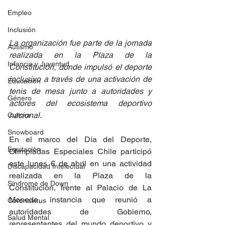
Empleo
Inclusión
La organización fue parte de la jornada 
Autismo
realizada en la Plaza de la 
Infancia y Juventud
Constitución, donde impulsó el deporte 
inclusivo a través de una activación de 
Educación
tenis de mesa junto a autoridades y 
Género
actores del ecosistema deportivo 
nacional.
Cultura
Snowboard
En el marco del Día del Deporte, 
Equitación
Olimpiadas Especiales Chile participó 
este lunes 6 de abril en una actividad 
Discapacidad Intelectual
realizada en la Plaza de la 
Síndrome de Down
Constitución, frente al Palacio de La 
Moneda, instancia que reunió a 
Coronavirus
autoridades de Gobierno, 
Salud Mental
representantes del mundo deportivo y 