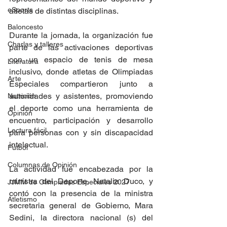
eSports
atletas de distintas disciplinas.
Baloncesto
Durante la jornada, la organización fue 
Charlas y talleres
parte de las activaciones deportivas 
con un espacio de tenis de mesa 
Literatura
inclusivo, donde atletas de Olimpiadas 
Arte
Especiales compartieron junto a 
autoridades y asistentes, promoviendo 
Nutrición
el deporte como una herramienta de 
Opinión
encuentro, participación y desarrollo 
Lectura fácil
para personas con y sin discapacidad 
intelectual.
Fútbol
Columnas de Opinión
La actividad fue encabezada por la 
ministra del Deporte, Natalia Duco, y 
JJMM de Olimpiadas Especiales 2027
contó con la presencia de la ministra 
Atletismo
secretaria general de Gobierno, Mara 
Sedini, la directora nacional (s) del 