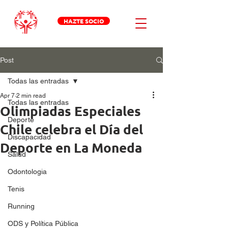
HAZTE SOCIO
Post
Todas las entradas
Apr 7
2 min read
Todas las entradas
Olimpiadas Especiales
Deporte
Chile celebra el Día del
Discapacidad
Deporte en La Moneda
Salud
Odontologia
Tenis
Running
ODS y Política Pública