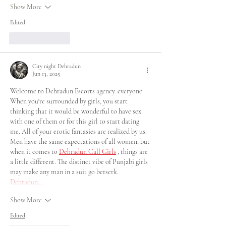
Show More
Edited
Like
Reply
City night Dehradun
Jun 13, 2025
Welcome to Dehradun Escorts agency. everyone. 
When you're surrounded by girls, you start 
thinking that it would be wonderful to have sex 
with one of them or for this girl to start dating 
me. All of your erotic fantasies are realized by us. 
Men have the same expectations of all women, but 
when it comes to 
Dehradun Call Girls
 , things are 
a little different. The distinct vibe of Punjabi girls 
may make any man in a suit go berserk.
Dehradun…
Show More
Edited