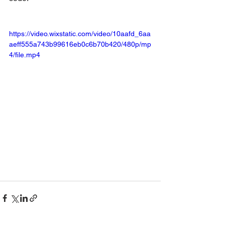
https://video.wixstatic.com/video/10aafd_6aa
aeff555a743b99616eb0c6b70b420/480p/mp
4/file.mp4