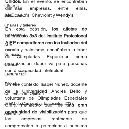
Unidos
. En el evento, se encontraban 
eSports
distintas empresas, entre ellas, 
McDonald's, Chevrolet y 
Wendy's.
Baloncesto
Charlas y talleres
En esta ocasión, 
los atletas de 
Literatura
baloncesto 3x3 del Instituto Profesional 
AIEP compartieron con los invitados del 
Arte
evento
 y, asimismo, enseñaban la labor 
Nutrición
de Olimpiadas Especiales como 
organización deportiva para personas 
Opinión
con discapacidad intelectual. 
Lectura fácil
En ese contexto, Isabel Núñez, docente 
Fútbol
de la Universidad Andrés Bello y 
Columnas de Opinión
voluntaria de Olimpiadas Especiales 
JJMM de Olimpiadas Especiales 2027
Chile, manifestó que "
es una gran 
oportunidad de visibilización 
para que 
Atletismo
las empresas realmente se 
comprometan a patrocinar a nuestros 