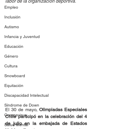
labor de la organización deportiva. 
Empleo
Inclusión
Autismo
Infancia y Juventud
Educación
Género
Cultura
Snowboard
Equitación
Discapacidad Intelectual
Síndrome de Down
El 30 de mayo, 
Olimpiadas Especiales 
Coronavirus
Chile participó en la celebración del 4 
de julio en la embajada de Estados 
Salud Mental