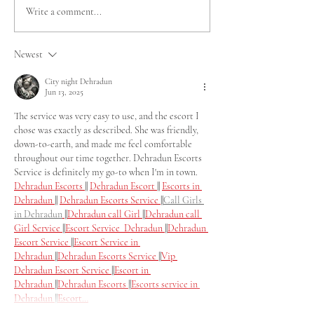
Región de Ñuble da
Escondida | BH
Write a comment...
inicio al camino rumbo a
| BHP y Olimpi
los Juegos Mundiales
Especiales Chil
Newest
de Olimpiadas
alianza para fo
Especiales Santiago
la inclusión en 
City night Dehradun
Jun 13, 2025
2027 con Clasificatorio
de Antofagast
de Tenis de Mesa
The service was very easy to use, and the escort I 
chose was exactly as described. She was friendly, 
down-to-earth, and made me feel comfortable 
throughout our time together. Dehradun Escorts 
Service is definitely my go-to when I'm in town. 
Dehradun Escorts 
|| 
Dehradun Escort 
|| 
Escorts in 
Dehradun 
|| 
Dehradun Escorts Service 
||
Call Girls 
in Dehradun
||
Dehradun call Girl
||
Dehradun call 
Girl Service
||
Escort Service  Dehradun
||
Dehradun 
Escort Service
||
Escort Service in 
Dehradun
||
Dehradun Escorts Service
||
Vip 
Dehradun Escort Service
||
Escort in 
Dehradun
||
Dehradun Escorts
||
Escorts service in 
Dehradun
||
Escort…