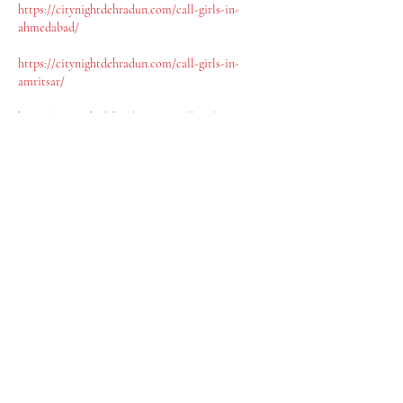
https://citynightdehradun.com/call-girls-in-
ahmedabad/
https://citynightdehradun.com/call-girls-in-
amritsar/
https://citynightdehradun.com/call-girls-in-
roorkee/
https://citynightdehradun.com/call-girls-in-
noida/
https://citynightdehradun.com/call-girls-in-
mumbai/
https://citynightdehradun.com/call-girls-in-
andheri/
https://citynightdehradun.com/call-girls-in-pune/
https://citynightdehradun.com/call-girls-in-goa/