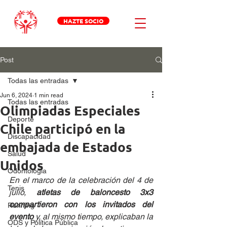
HAZTE SOCIO
Post
Todas las entradas
Jun 6, 2024
1 min read
Todas las entradas
Olimpiadas Especiales
Deporte
Chile participó en la
Discapacidad
embajada de Estados
Salud
Unidos
Odontologia
En el marco de la celebración del 4 de 
Tenis
julio, 
atletas de baloncesto 3x3 
compartieron con los invitados del 
Running
evento 
y, al mismo tiempo, explicaban la 
ODS y Política Pública