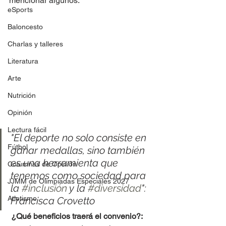
mencionar algunos: 
eSports
Baloncesto
Charlas y talleres
Literatura
Arte
Nutrición
Opinión
Lectura fácil
"El deporte no solo consiste en 
Fútbol
ganar medallas, sino también 
es una herramienta que 
Columnas de Opinión
tenemos como sociedad para 
JJMM de Olimpiadas Especiales 2027
la 
#inclusión
 y la 
#diversidad
": 
Atletismo
Francisca Crovetto
¿Qué beneficios traerá el convenio?: