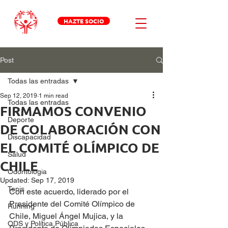
HAZTE SOCIO
Post
Todas las entradas
Sep 12, 2019
1 min read
Todas las entradas
FIRMAMOS CONVENIO
Deporte
DE COLABORACIÓN CON
Discapacidad
EL COMITÉ OLÍMPICO DE
Salud
CHILE
Odontologia
Updated:
Sep 17, 2019
Tenis
Con este acuerdo, liderado por el 
Presidente del Comité Olímpico de 
Running
Chile, Miguel Ángel Mujica, y la 
ODS y Política Pública