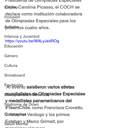
Presidenta de Olimpiadas Especiales 
Chile, Carolina Picasso, el COCH se 
Empleo
declara como institución colaboradora 
Inclusión
de Olimpiadas Especiales para los 
Autismo
próximos cuatro años.
Infancia y Juventud
https://youtu.be/MALyJeitROg
Educación
Género
Cultura
Snowboard
Equitación
 Al evento 
asistieron varios atletas 
mundialistas de Olimpiadas Especiales 
Discapacidad Intelectual
y medallistas panamericanos del 
Síndrome de Down
#TeamChile
, como Francisca Crovetto, 
Cristopher Verdugo y los primos 
Coronavirus
Esteban y Marco Grimalt, por 
Salud Mental