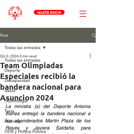
HAZTE SOCIO
Post
Todas las entradas
Oct 3, 2024
3 min read
Todas las entradas
Team Olimpiadas
Deporte
Especiales recibió la
Discapacidad
bandera nacional para
Salud
Asuncion 2024
Odontologia
La ministra (s) del Deporte Antonia 
Tenis
Illanes entregó la bandera nacional a 
los abanderados Martín Plaza de los 
Running
Reyes y Javiera Saldaña, para 
ODS y Política Pública