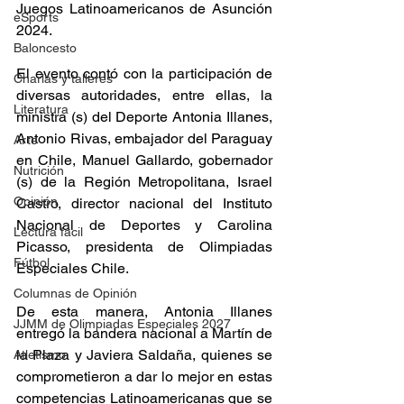
Juegos Latinoamericanos de Asunción 
eSports
2024. 
Baloncesto
El evento contó con la participación de 
Charlas y talleres
diversas autoridades, entre ellas, la 
Literatura
ministra (s) del Deporte Antonia Illanes, 
Antonio Rivas, embajador del Paraguay 
Arte
en Chile, Manuel Gallardo, gobernador 
Nutrición
(s) de la Región Metropolitana, Israel 
Opinión
Castro, director nacional del Instituto 
Nacional de Deportes y Carolina 
Lectura fácil
Picasso, presidenta de Olimpiadas 
Fútbol
Especiales Chile. 
Columnas de Opinión
De esta manera, Antonia Illanes 
JJMM de Olimpiadas Especiales 2027
entregó la bandera nacional a Martín de 
la Plaza y Javiera Saldaña, quienes se 
Atletismo
comprometieron a dar lo mejor en estas 
competencias Latinoamericanas que se 