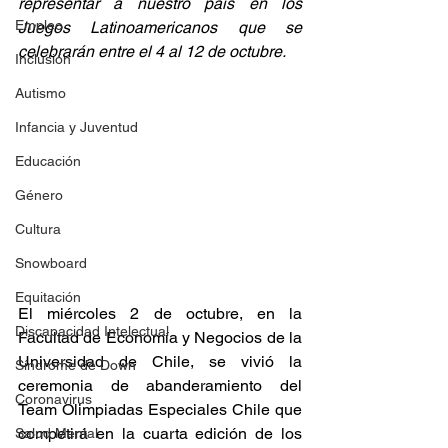
representar a nuestro país en los 
Empleo
Juegos Latinoamericanos que se 
celebrarán entre el 4 al 12 de octubre.
Inclusión
Autismo
Infancia y Juventud
Educación
Género
Cultura
Snowboard
Equitación
El miércoles 2 de octubre, en la 
Discapacidad Intelectual
Facultad de Economía y Negocios de la 
Universidad de Chile, se vivió la 
Síndrome de Down
ceremonia de abanderamiento del 
Coronavirus
Team Olimpiadas Especiales Chile que 
competirá en la cuarta edición de los 
Salud Mental