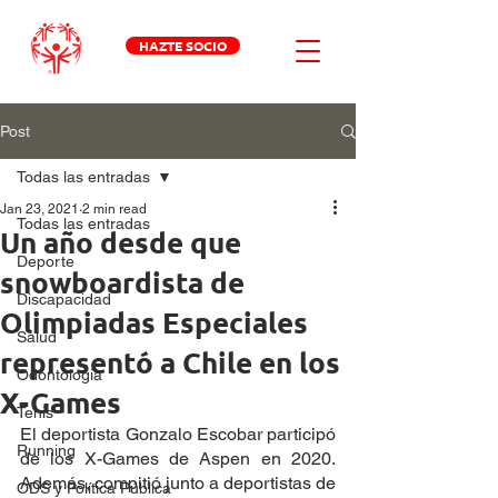
HAZTE SOCIO
Post
Todas las entradas
Jan 23, 2021
2 min read
Todas las entradas
Un año desde que
Deporte
snowboardista de
Discapacidad
Olimpiadas Especiales
Salud
representó a Chile en los
Odontologia
X-Games
Tenis
El deportista Gonzalo Escobar participó 
Running
de los X-Games de Aspen en 2020. 
Además, compitió junto a deportistas de 
ODS y Política Pública