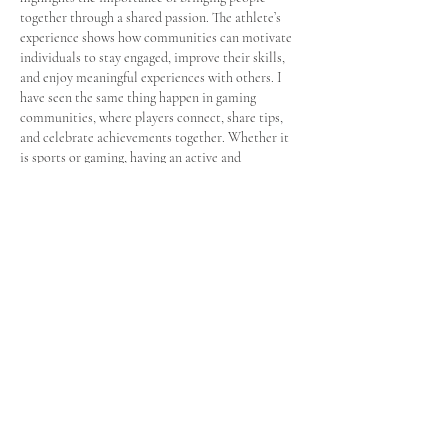
together through a shared passion. The athlete’s 
experience shows how communities can motivate 
individuals to stay engaged, improve their skills, 
and enjoy meaningful experiences with others. I 
have seen the same thing happen in gaming 
communities, where players connect, share tips, 
and celebrate achievements together. Whether it 
is sports or gaming, having an active and 
supportive community makes the experience 
more enjoyable and helps…
Show More
Like
Reply
Oscar Leo
Jun 18
This is a very inspiring story and a great example 
of how sports can create opportunities for people 
to achieve their goals. Seeing athletes represent 
their country on an international stage is always 