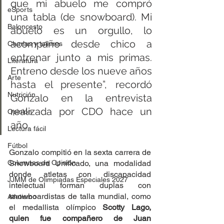
que mi abuelo me compró 
eSports
una tabla (de snowboard). Mi 
Baloncesto
abuelo es un orgullo, lo 
acompaño desde chico a 
Charlas y talleres
entrenar junto a mis primas. 
Literatura
Entreno desde los nueve años 
Arte
hasta el presente”, recordó 
Nutrición
Gonzalo en la entrevista 
realizada por CDO hace un 
Opinión
año.
Lectura fácil
Fútbol
Gonzalo compitió en la sexta carrera de 
Columnas de Opinión
Snowboard Unificado, una modalidad 
donde atletas con discapacidad 
JJMM de Olimpiadas Especiales 2027
intelectual forman duplas con 
snowboardistas de talla mundial, como 
Atletismo
el medallista olímpico 
Scotty Lago, 
quien fue compañero de Juan 