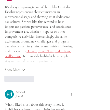
INVIERNO TURÍN 2025
It's always inspiring to see athletes like Gonzalo 
Escobar representing their country on an 
international stage and showing what dedication 
can achieve. Stories like this remind us how 
important passion, perseverance, and continuous 
improvement are, whether in sports or other 
competitive activities. Interestingly, the same 
excitement around new challenges and progress 
can also be seen in gaming communities following 
updates such as 
Damian, Starr Nova, and Bolt in 
Null's Brawl
. Both worlds highlight how people 
stay motivated by new opportunities…
Show More
Like
Reply
Ed Neel
Jun 18
What I liked most about this story is how it 
highlights the importance of bringing people 