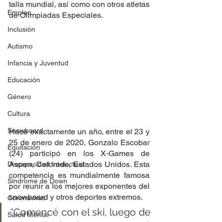
talla mundial, así como con otros atletas 
Empleo
de Olimpiadas Especiales.
Inclusión
Autismo
Infancia y Juventud
Educación
Género
Cultura
Snowboard
Hace exactamente un año, entre el 23 y 
25 de enero de 2020, Gonzalo Escobar 
Equitación
(24) participó en los X-Games de 
Aspen, Colorado, Estados Unidos. Esta 
Discapacidad Intelectual
competencia es mundialmente famosa 
Síndrome de Down
por reunir a los mejores exponentes del 
snowboard y otros deportes extremos.
Coronavirus
“Comencé con el ski, luego de 
Salud Mental