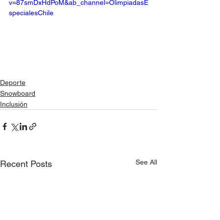
v=87smDxHdPoM&ab_channel=OlimpiadasE
specialesChile
Deporte
Snowboard
Inclusión
See All
Recent Posts