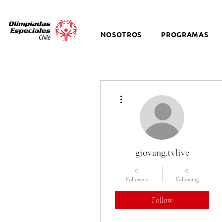
NOSOTROS
PROGRAMAS
More actions
giovang.tvlive
0
0
Followers
Following
Follow