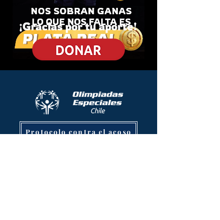
Protocolo contra el acoso
Almirante Riveros 070, Providencia. Santiago de Chile
info@olimpiadasespecialeschile.org