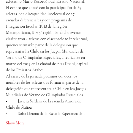
atletismo Mario Recordón del Estadio Nacional. 
El evento que contó con la participación de 87 
atletas  con discapacidad intelectual de 27 
escuelas diferenciales y con programa de 
Integración Escolar (PIE) de la región 
Metropolitana, 8° y 5° región. En dicho evento  
clasificaron 4 atletas con discapacidad intelectual, 
quienes formarán parte de la delegación que 
representará a Chile en los Juegos Mundiales de 
Verano de Olimpiadas Especiales, a realizarse en 
marzo del 2019 en la ciudad de Abu Dhabi, capital 
de los Emiratos Árabes.
Al cierre de la jornada pudimos conocer los 
nombres de los atletas que formaran parte de la 
delegación que representará a Chile en los Juegos 
•	Javiera Saldaña de la escuela Aurora de 
•	Sofía Lizama de la Escuela Esperanza de…
Show More