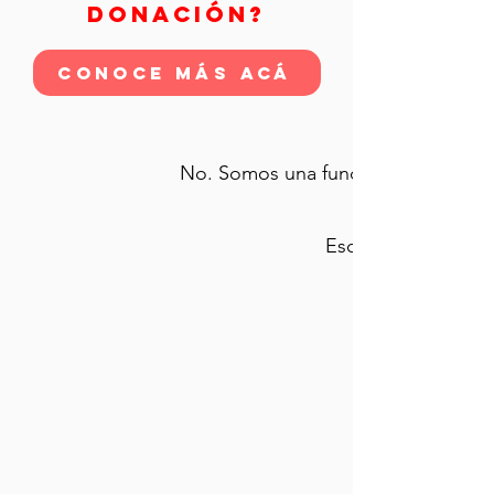
No, somos una fundació
DONACIÓN?
CONOCE MÁS ACÁ
Claro que sí. Puedes hacer tantas do
No. Somos una fundación independi
Escríbenos a