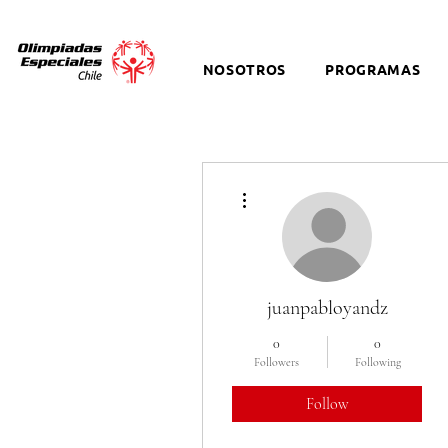
NOSOTROS
PROGRAMAS
More actions
juanpabloyandz
0
0
Followers
Following
Follow