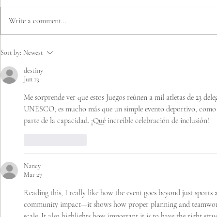
Write a comment...
Documental: La
EL TEAM D
Sort by:
Newest
emocionante historia de
ESPECIALE
destiny
Gonzalo Escobar
COMPETIR
Jun 13
JUEGOS M
INVIERNO 
Me sorprende ver que estos Juegos reúnen a mil atletas de 23 del
UNESCO; es mucho más que un simple evento deportivo, como 
parte de la capacidad. ¡Qué increíble celebración de inclusión!
Like
Reply
Nancy
Mar 27
Reading this, I really like how the event goes beyond just sports 
community impact—it shows how proper planning and teamwork 
scale. It also highlights how important it is to have the right str