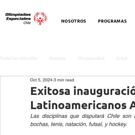
NOSOTROS
PROGRAMAS
Todas las entradas
Deporte
Discapacidad
Salud
Oct 5, 2024
3 min read
ODS y Política Pública
Empleo
Inclusión
Auti
Exitosa inauguraci
Latinoamericanos 
Cultura
Snowboard
Equitación
Discapacidad I
Las disciplinas que disputará Chile son a
bochas, tenis, natación, futsal, y hockey. 
Salud Mental
eSports
Baloncesto
Charlas y t