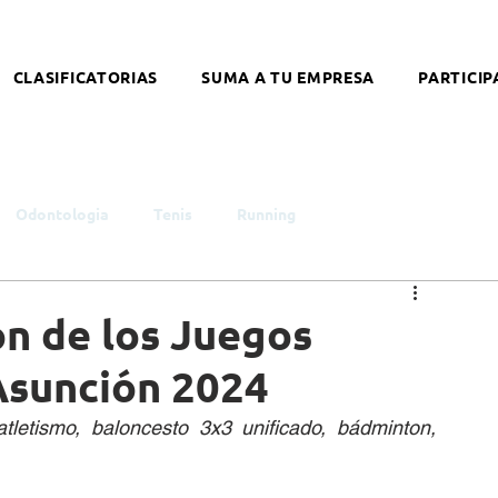
CLASIFICATORIAS
SUMA A TU EMPRESA
PARTICIP
Odontologia
Tenis
Running
smo
Infancia y Juventud
Educación
Género
ón de los Juegos
Asunción 2024
ntelectual
Síndrome de Down
Coronavirus
tletismo, baloncesto 3x3 unificado, bádminton, 
alleres
Literatura
Arte
Nutrición
Opinión