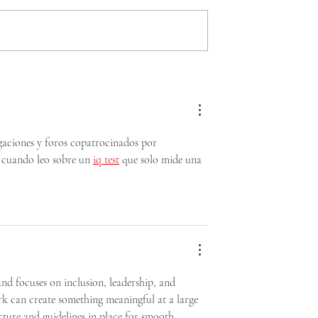
E OLIMPIADAS
Santiago 2027: Se
S CHILE QUE
constituyó el Comité
Á EN LOS
Organizador de Juegos
UNDIALES DE
Mundiales de Olimpiadas
TURÍN 2025
Especiales
egaciones y foros copatrocinados por 
cuando leo sobre un 
iq test
 que solo mide una 
and focuses on inclusion, leadership, and 
can create something meaningful at a large 
ucture and guidelines in place for smooth 