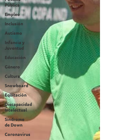
Pública
Empleo
Inclusión
Autismo
Infancia y
Juventud
Educación
Género
Cultura
Snowboard
Equitación
Discapacidad
Intelectual
Síndrome
de Down
Coronavirus