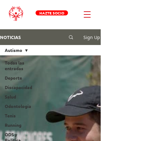
HAZTE SOCIO
Sign Up
NOTICIAS
Autismo
Todas las
entradas
Deporte
Discapacidad
Salud
Odontologia
Tenis
Running
ODS y
Política