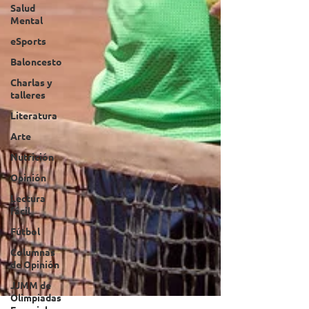
Salud
Mental
eSports
Baloncesto
Charlas y
talleres
Literatura
Arte
Nutrición
Opinión
Lectura
fácil
Fútbol
Columnas
de Opinión
JJMM de
Olimpiadas