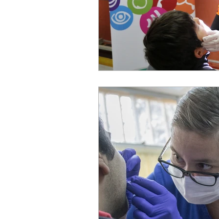
Baloncesto
Charlas y tallere
Lectura fácil
Fútbol
Co