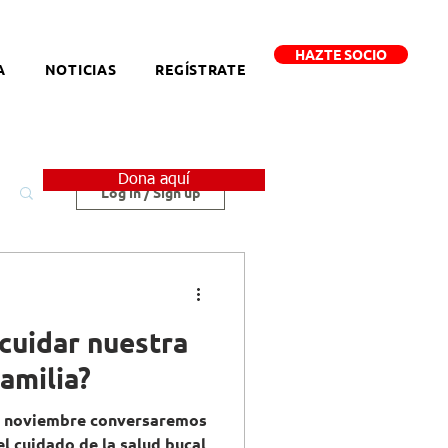
HAZTE SOCIO
A
NOTICIAS
REGÍSTRATE
Dona aquí
Log in / Sign up
cuidar nuestra
familia?
e noviembre conversaremos
l cuidado de la salud bucal