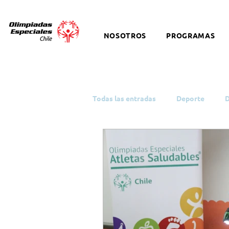
NOSOTROS
PROGRAMAS
Todas las entradas
Deporte
D
Running
ODS y Política Públi
Infancia y Juventud
Educaci
Discapacidad Intelectual
Sín