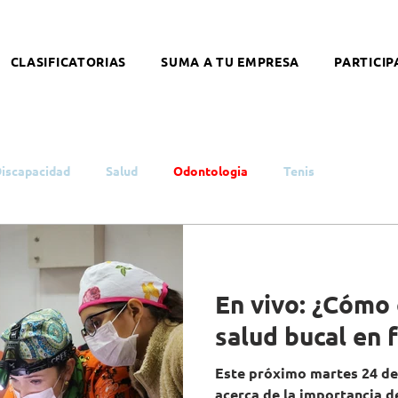
CLASIFICATORIAS
SUMA A TU EMPRESA
PARTICIP
iscapacidad
Salud
Odontologia
Tenis
ca
Empleo
Inclusión
Autismo
En vivo: ¿Cómo 
ón
Género
Cultura
Snowboard
Equitación
salud bucal en 
Este próximo martes 24 d
drome de Down
Coronavirus
Salud Mental
eSports
acerca de la importancia de