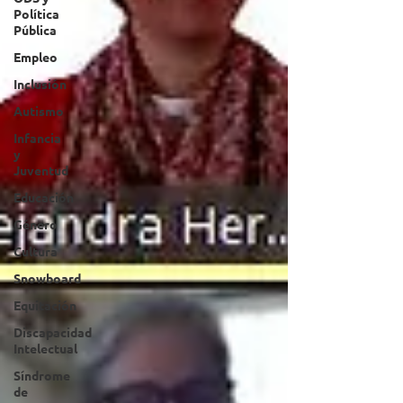
Política
Pública
Empleo
Inclusión
Autismo
Infancia
y
Juventud
Educación
Género
Cultura
Snowboard
Equitación
Discapacidad
Intelectual
Síndrome
de