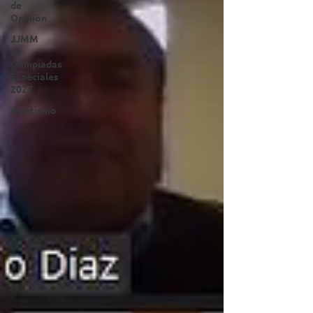
de
Opinión
JJMM
de
Olimpiadas
Especiales
2027
Atletismo