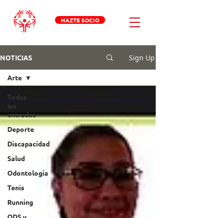
HAZTE SOCIO
Sign Up
NOTICIAS
Arte
Todas
las
entradas
Deporte
Discapacidad
Salud
Odontologia
Tenis
Running
ODS y