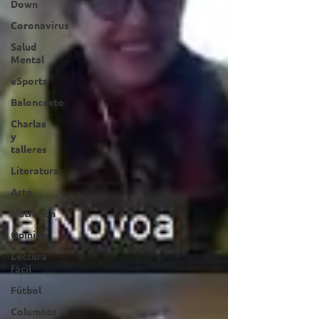
Down
Coronavirus
Salud
Mental
eSports
Baloncesto
Charlas
y
talleres
Literatura
Arte
Nutrición
Opinión
Lectura
fácil
Fútbol
Columnas