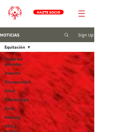
HAZTE SOCIO
Sign Up
NOTICIAS
Equitación
Todas las
entradas
Deporte
Discapacidad
Salud
Odontologia
Tenis
Running
ODS y
Política