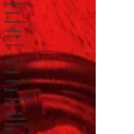
Salud Mental
eSports
Baloncesto
Charlas y
talleres
Literatura
Arte
Nutrición
Opinión
Lectura fácil
Fútbol
Columnas de
Opinión
JJMM de
Olimpiadas
Especiales
2027