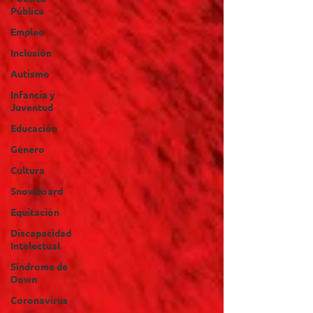
Pública
Empleo
Inclusión
Autismo
Infancia y
Juventud
Educación
Género
Cultura
Snowboard
Equitación
Discapacidad
Intelectual
Síndrome de
Down
Coronavirus