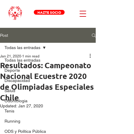
HAZTE SOCIO
Post
Todas las entradas
Jan 21, 2020
1 min read
Todas las entradas
Resultados: Campeonato
Deporte
Nacional Ecuestre 2020
Discapacidad
de Olimpiadas Especiales
Salud
Chile
Odontologia
Updated:
Jan 27, 2020
Tenis
Running
ODS y Política Pública