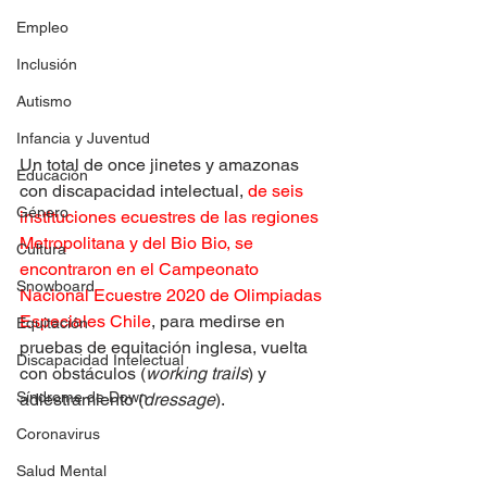
Empleo
Inclusión
Autismo
Infancia y Juventud
Un total de once jinetes y amazonas 
Educación
con discapacidad intelectual, 
de seis 
Género
instituciones ecuestres de las regiones 
Metropolitana y del Bio Bio, se 
Cultura
encontraron en el Campeonato 
Snowboard
Nacional Ecuestre 2020 de Olimpiadas 
Especiales Chile
, para medirse en 
Equitación
pruebas de equitación inglesa, vuelta 
Discapacidad Intelectual
con obstáculos (
working trails
) y 
Síndrome de Down
adiestramiento (
dressage
).
Coronavirus
Salud Mental