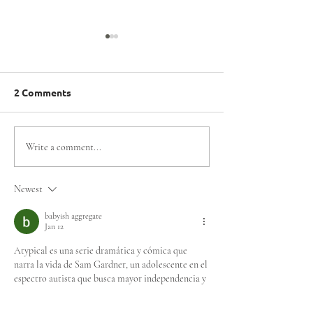
2 Comments
Gonzalo Escobar es
MÁS DE 200 AT
Write a comment...
elegido Presidente del
PARTICIPARON
Consejo Regional de
EXITOSO TOR
Newest
Atletas Líderes
METROPOLITA
ABIERTO DE A
babyish aggregate
Jan 12
DE OLIMPIADA
Atypical es una serie dramática y cómica que 
narra la vida de Sam Gardner, un adolescente en el 
espectro autista que busca mayor independencia y 
experiencias 
fnaf
 propias, como tener una relación 
amorosa o tomar decisiones por sí mismo.