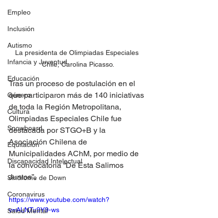
Empleo
Inclusión
Autismo
La presidenta de Olimpiadas Especiales 
Infancia y Juventud
Chile, Carolina Picasso.
Educación
Tras un proceso de postulación en el 
que participaron más de 140 iniciativas 
Género
de toda la Región Metropolitana, 
Cultura
Olimpiadas Especiales Chile fue 
Snowboard
destacada por STGO+B y la 
Asociación Chilena de 
Equitación
Municipalidades AChM, por medio de 
Discapacidad Intelectual
la convocatoria “De Esta Salimos 
Juntos”.
Síndrome de Down
Coronavirus
https://www.youtube.com/watch?
v=ALNTu9Y9-ws
Salud Mental