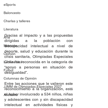
eSports
Baloncesto
Charlas y talleres
Literatura
Gracias al impacto y a las propuestas 
Arte
dirigidas a la población con 
discapacidad intelectual a nivel de 
Nutrición
deporte, salud y educación durante la 
Opinión
crisis sanitaria, Olimpiadas Especiales 
Chile fue reconocida en la categoría de 
Lectura fácil
“apoyo a personas en situación de 
Fútbol
desigualdad”.
Columnas de Opinión
Entre las acciones que le valieron este 
JJMM de Olimpiadas Especiales 2027
reconocimiento a la organización, está 
el haber involucrado a 534 niños, niñas 
Atletismo
y adolescentes con y sin discapacidad 
intelectual en actividades físicas y 