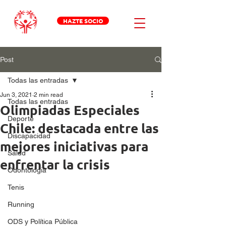
HAZTE SOCIO
Post
Todas las entradas
Jun 3, 2021
2 min read
Todas las entradas
Olimpiadas Especiales
Deporte
Chile: destacada entre las
Discapacidad
mejores iniciativas para
Salud
enfrentar la crisis
Odontologia
Tenis
Running
ODS y Política Pública