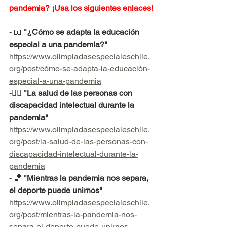
pandemia? ¡Usa los siguientes enlaces!
- 
📖 
"
¿Cómo se adapta la educación 
especial a una pandemia?"
https://www.olimpiadasespecialeschile.
org/post/cómo-se-adapta-la-educación-
especial-a-una-pandemia
-
👩‍⚕️
"
La salud de las personas con 
discapacidad intelectual durante la 
pandemia"
https://www.olimpiadasespecialeschile.
org/post/la-salud-de-las-personas-con-
discapacidad-intelectual-durante-la-
pandemia
- 🏀 
"Mientras la pandemia nos separa, 
el deporte puede unirnos"
https://www.olimpiadasespecialeschile.
org/post/mientras-la-pandemia-nos-
separa-el-deporte-puede-unirnos