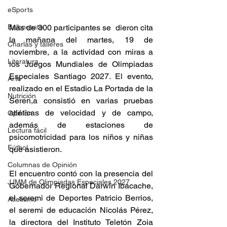
eSports
Más de 300 participantes se  dieron cita 
Baloncesto
la mañana del martes, 19 de 
Charlas y talleres
noviembre, a la actividad con miras a 
Literatura
los Juegos Mundiales de Olimpiadas 
Especiales Santiago 2027. El evento, 
Arte
realizado en el Estadio La Portada de la 
Nutrición
Seren,a consistió en varias pruebas 
atléticas de velocidad y de campo, 
Opinión
además de estaciones de 
Lectura fácil
psicomotricidad para los niños y niñas 
Fútbol
que asistieron.
Columnas de Opinión
El encuentro contó con la presencia del 
JJMM de Olimpiadas Especiales 2027
Gobernador Regional Darwin Ibacache, 
el seremi de Deportes Patricio Berrios, 
Atletismo
el seremi de educación Nicolás Pérez, 
la directora del Instituto Teletón Zoia 