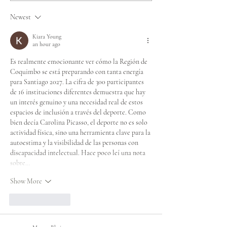
ESPECIALES CHILE QUE
Organizador de
Newest
COMPETIRÁ EN LOS
Mundiales de
JUEGOS MUNDIALES DE
Olimpiadas Esp
Kiara Young
an hour ago
INVIERNO TURÍN 2025
Es realmente emocionante ver cómo la Región de 
Coquimbo se está preparando con tanta energía 
para Santiago 2027. La cifra de 300 participantes 
de 16 instituciones diferentes demuestra que hay 
un interés genuino y una necesidad real de estos 
espacios de inclusión a través del deporte. Como 
bien decía Carolina Picasso, el deporte no es solo 
actividad física, sino una herramienta clave para la 
autoestima y la visibilidad de las personas con 
discapacidad intelectual. Hace poco leí una nota 
sobre…
Show More
Like
Reply