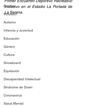
Primer Encuentro Deportivo Recreativo 
Empleo
Inclusivo en el Estadio La Portada de 
La Serena.
Inclusión
Autismo
Infancia y Juventud
Educación
Género
Cultura
Snowboard
Equitación
Discapacidad Intelectual
Síndrome de Down
Coronavirus
Salud Mental