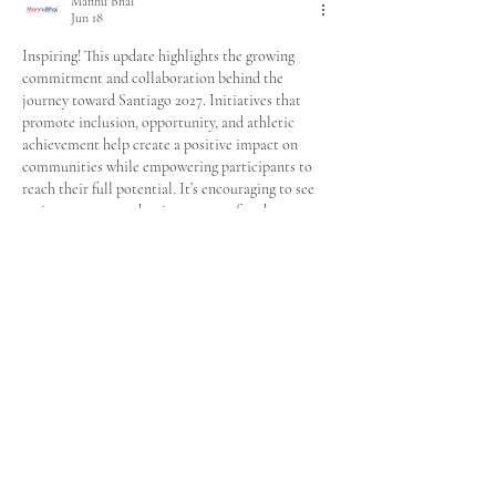
Mannu Bhai
Jun 18
Inspiring! This update highlights the growing 
commitment and collaboration behind the 
journey toward Santiago 2027. Initiatives that 
promote inclusion, opportunity, and athletic 
achievement help create a positive impact on 
communities while empowering participants to 
reach their full potential. It’s encouraging to see 
regions come together in support of such a 
meaningful and transformative movement.
Thank you for sharing this uplifting and 
community-focused news. Also, for anyone 
searching for dependable 
RO Service 
Rewari
 solutions, Mannu Bhai Service Expert 
provides trusted RO repair,…
Show More
Like
Reply
alberta.albert2026