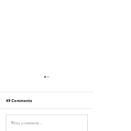
49 Comments
EL TEAM DE
Santiago 2027: 
Write a comment...
OLIMPIADAS
constituyó el 