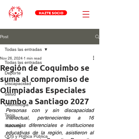
HAZTE SOCIO
Post
Todas las entradas
Nov 26, 2024
1 min read
Todas las entradas
Región de Coquimbo se
Deporte
suma al compromiso de
Discapacidad
Olimpiadas Especiales
Salud
Rumbo a Santiago 2027
Odontologia
Personas con y sin discapacidad 
Tenis
intelectual, pertenecientes a 16 
escuelas diferenciales e instituciones 
Running
educativas de la región, asistieron al 
ODS y Política Pública