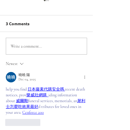
3 Comments
Región de Ñuble da
Escondida | BH
Write a comment...
inicio al camino rumbo a
| BHP y Olimpi
los Juegos Mundiales
Especiales Chil
Newest
de Olimpiadas
alianza para fo
Especiales Santiago
la inclusión en 
曉曉 陽
Dec 04, 2025
2027 con Clasificatorio
de Antofagast
de Tenis de Mesa
help you find 
日本藤素代購安全嗎
recent death 
notices, prov
樂威壯網購
iding information 
about 
威爾剛
funeral services, memorials, an
犀利
士怎麼吃效果最好
d tributes for loved ones in 
your area.
Cenforce 200
Like
Reply