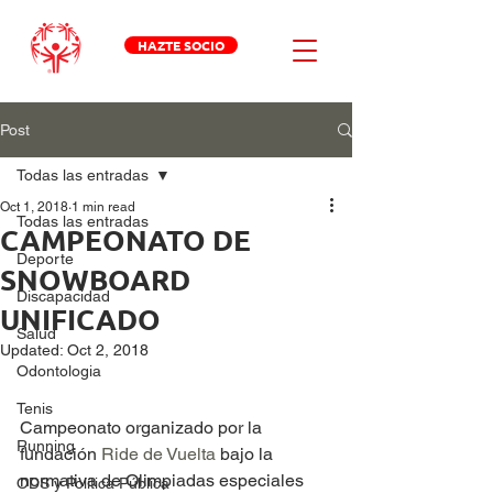
HAZTE SOCIO
Post
Todas las entradas
Oct 1, 2018
1 min read
Todas las entradas
CAMPEONATO DE
Deporte
SNOWBOARD
Discapacidad
UNIFICADO
Salud
Updated:
Oct 2, 2018
Odontologia
Tenis
Campeonato organizado por la 
Running
fundación 
Ride de Vuelta
 bajo la 
normativa de Olimpiadas especiales 
ODS y Política Pública