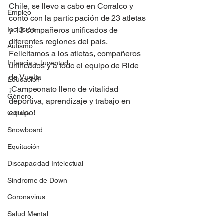
Chile, se llevo a cabo en Corralco y 
Empleo
contó con la participación de 23 atletas 
Inclusión
y 13 compañeros unificados de 
diferentes regiones del país.
Autismo
Felicitamos a los atletas, compañeros 
Infancia y Juventud
unificados y a todo el equipo de Ride 
de Vuelta
Educación
¡Campeonato lleno de vitalidad 
Género
deportiva, aprendizaje y trabajo en 
equipo!
Cultura
Snowboard
Equitación
Discapacidad Intelectual
Síndrome de Down
Coronavirus
Salud Mental