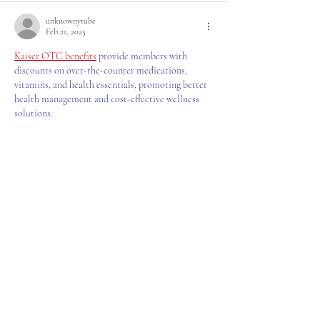
unknownytube
Feb 21, 2025
Kaiser OTC benefits
 provide members with 
discounts on over-the-counter medications, 
vitamins, and health essentials, promoting better 
health management and cost-effective wellness 
solutions.
Obituaries near me
 help you find recent death 
notices, providing information about funeral 
services, memorials, and tributes for loved ones in 
your area.
is traveluro legit
? Many users have had mixed 
experiences with the platform, so it's important to 
read reviews and verify deals before booking.
Like
Reply
Bianca the
Sep 26, 2021