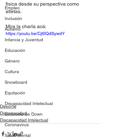
física desde su perspectiva como 
Empleo
atletas.
Inclusión
Mira la charla acá:
Autismo
https://youtu.be/Cjt0QdSywdY
Infancia y Juventud
Educación
Género
Cultura
Snowboard
Equitación
Discapacidad Intelectual
Deporte
Discapacidad
Síndrome de Down
Discapacidad Intelectual
Coronavirus
Salud Mental