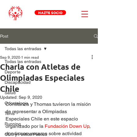
HAZTE SOCIO
Post
Todas las entradas
Sep 9, 2020
1 min read
Todas las entradas
Charla con Atletas de
Deporte
Olimpiadas Especiales
Discapacidad
Chile
Salud
Updated:
Sep 9, 2020
Odontologia
Constanza y Thomas tuvieron la misión 
de representar a Olimpiadas 
Tenis
Especiales Chile en este espacio 
Running
organizado por la 
Fundación Down Up
, 
donde conversaron sobre actividad 
ODS y Política Pública