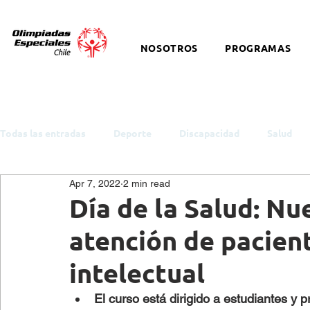
NOSOTROS
PROGRAMAS
Todas las entradas
Deporte
Discapacidad
Salud
Apr 7, 2022
2 min read
ODS y Política Pública
Empleo
Inclusión
Auti
Día de la Salud: Nu
atención de pacien
Cultura
Snowboard
Equitación
Discapacidad I
intelectual
El curso está dirigido a estudiantes y 
Salud Mental
eSports
Baloncesto
Charlas y t