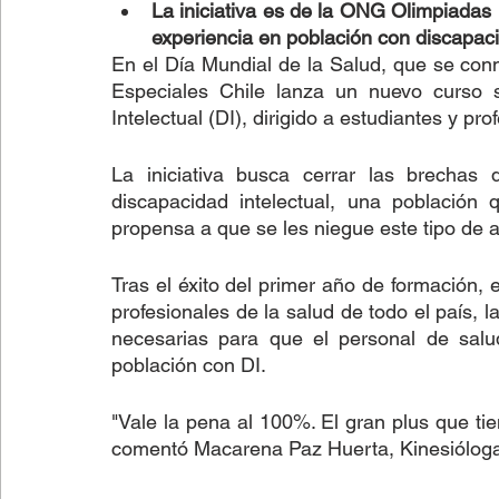
La iniciativa es de la ONG Olimpiadas
experiencia en población con discapaci
En el Día Mundial de la Salud, que se con
Lectura fácil
Fútbol
Columnas de Opinión
Especiales Chile lanza un nuevo curso s
Intelectual (DI), dirigido a estudiantes y p
La iniciativa busca cerrar las brechas
discapacidad intelectual, una población
propensa a que se les niegue este tipo de a
Tras el éxito del primer año de formación, 
profesionales de la salud de todo el país,
necesarias para que el personal de salud
población con DI.
"Vale la pena al 100%. El gran plus que tie
comentó Macarena Paz Huerta, Kinesióloga 