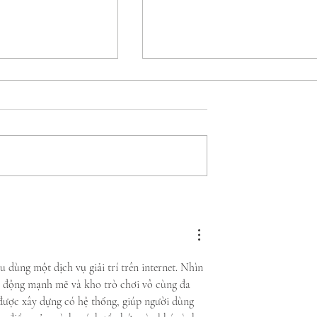
uble da inicio al
Escondida | BHP, Spence |
bo a los Juegos
BHP y Olimpiadas
de Olimpiadas
Especiales Chile sellan
 Santiago 2027
alianza para fortalecer la
catorio de Tenis
inclusión en la Región de
 dùng một dịch vụ giải trí trên internet. Nhìn 
Antofagasta
t động mạnh mẽ và kho trò chơi vô cùng đa 
được xây dựng có hệ thống, giúp người dùng 