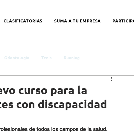
CLASIFICATORIAS
SUMA A TU EMPRESA
PARTICIP
Odontologia
Tenis
Running
smo
Infancia y Juventud
Educación
Género
evo curso para la
tes con discapacidad
ntelectual
Síndrome de Down
Coronavirus
profesionales de todos los campos de la salud.
alleres
Literatura
Arte
Nutrición
Opinión