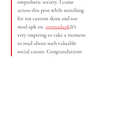
empathetic society. I came 
across this post while searching 
for toe custom skins and toe 
mod apk on .
toemodapk
It's 
very inspiring to take a moment 
to read about such valuable 
social causes. Congratulations 
on all the work you do!
Show More
Like
Reply
Jack Welt
Jul 09
Excellent insights shared in this article. I really 
enjoyed reading your perspective on this topic and 
learned a few useful points. Thanks for taking the 
time to create such valuable content.  
reelshort 