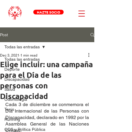
HAZTE SOCIO
Post
Todas las entradas
Dec 3, 2021
1 min read
Todas las entradas
Elige incluir: una campaña
Deporte
para el Día de las
Discapacidad
personas con
Salud
Discapacidad
Odontologia
Cada 3 de diciembre se conmemora el 
Tenis
Día Internacional de las Personas con 
Discapacidad, declarado en 1992 por la 
Running
Asamblea General de las Naciones 
ODS y Política Pública
Unidas.