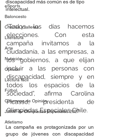
discapacidad más común es de tipo 
eSports
intelectual.
Baloncesto
“Todos los días hacemos 
Charlas y talleres
elecciones. Con esta 
Literatura
campaña invitamos a la 
Arte
ciudadanía, a las empresas, a 
los gobiernos, a que elijan 
Nutrición
incluir a las personas con 
Opinión
discapacidad, siempre y en 
Lectura fácil
todos los espacios de la 
Fútbol
sociedad”, afirma Carolina 
Picasso, presidenta de 
Columnas de Opinión
Olimpiadas Especiales Chile.
JJMM de Olimpiadas Especiales 2027
Atletismo
La campaña es protagonizada por un 
grupo de jóvenes con discapacidad 