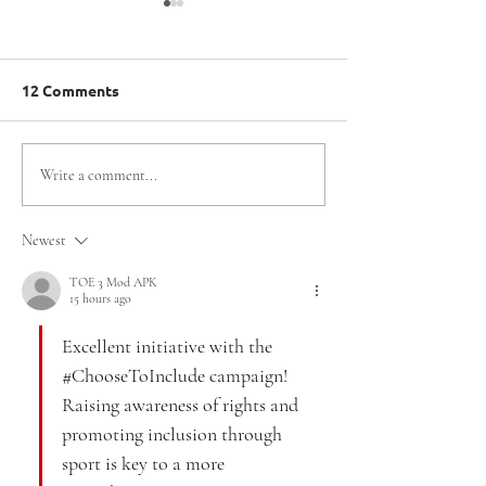
12 Comments
EL TEAM DE
Santiago 2027: 
Write a comment...
OLIMPIADAS
constituyó el 
ESPECIALES CHILE QUE
Organizador de
Newest
COMPETIRÁ EN LOS
Mundiales de
JUEGOS MUNDIALES DE
Olimpiadas Esp
TOE 3 Mod APK
15 hours ago
INVIERNO TURÍN 2025
Excellent initiative with the 
#ChooseToInclude campaign! 
Raising awareness of rights and 
promoting inclusion through 
sport is key to a more 