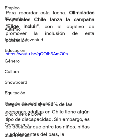
Empleo
Para recordar esta fecha, 
Olimpiadas 
Inclusión
Especiales Chile lanza la campaña 
“Elige incluir”
, con el objetivo de 
Autismo
promover la inclusión de esta 
Infancia y Juventud
población:
Educación
https://youtu.be/gOOIb6AmO0s
Género
Cultura
Snowboard
Equitación
Discapacidad Intelectual
Según Senadis, el 20% de las 
personas adultas en Chile tiene algún 
Síndrome de Down
tipo de discapacidad. Sin embargo, es 
Coronavirus
de destacar que entre los niños, niñas 
y adolescentes del país, la 
Salud Mental