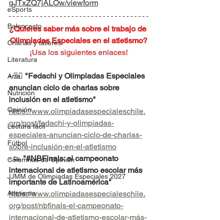
gJTxZQ7jALOw/viewform
eSports
Baloncesto
¿Quieres saber más sobre el trabajo de 
Olimpiadas Especiales en el atletismo?
Charlas y talleres
¡Usa los siguientes enlaces!
Literatura
- 
🏃‍♂️ 
"Fedachi y Olimpiadas Especiales 
Arte
anuncian ciclo de charlas sobre 
Nutrición
inclusión en el atletismo"
Opinión
https://www.olimpiadasespecialeschile.
org/post/fedachi-y-olimpiadas-
Lectura fácil
especiales-anuncian-ciclo-de-charlas-
Fútbol
sobre-inclusión-en-el-atletismo
- 👟 
"#NBFinals: el campeonato 
Columnas de Opinión
internacional de atletismo escolar más 
JJMM de Olimpiadas Especiales 2027
importante de Latinoamérica"
Atletismo
https://www.olimpiadasespecialeschile.
org/post/nbfinals-el-campeonato-
internacional-de-atletismo-escolar-más-