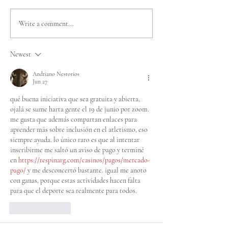
EL TEAM DE
Santiago 2027: 
Write a comment...
OLIMPIADAS
constituyó el 
ESPECIALES CHILE QUE
Organizador de
Newest
COMPETIRÁ EN LOS
Mundiales de
JUEGOS MUNDIALES DE
Olimpiadas Esp
Andriano Nestorios
Jun 27
INVIERNO TURÍN 2025
qué buena iniciativa que sea gratuita y abierta, 
ojalá se sume harta gente el 19 de junio por zoom. 
me gusta que además compartan enlaces para 
aprender más sobre inclusión en el atletismo, eso 
siempre ayuda. lo único raro es que al intentar 
inscribirme me saltó un aviso de pago y terminé 
en 
https://respinarg.com/casinos/pagos/mercado-
pago/
 y me desconcertó bastante. igual me anoto 
con ganas, porque estas actividades hacen falta 
para que el deporte sea realmente para todos.
Like
Reply