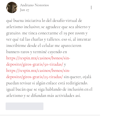
Andriano Nestorios
Jun 27
qué buena iniciativa lo del desafío virtual de 
atletismo inclusivo; se agradece que sea abierto y 
gratuito. me tinca conectarme el 19 por zoom y 
ver qué tal las charlas y talleres. eso sí, al intentar 
inscribirme desde el celular me aparecieron 
banners raros y terminé cayendo en 
https://respin.mx/casinos/bonos/sin-
deposito/giros-gratis/50-tiradas/
 y 
https://respin.mx/casinos/bonos/sin-
deposito/giros-gratis/25-tiradas/
 sin querer, ojalá 
puedan revisar si algún enlace está redirigiendo. 
igual bacán que se siga hablando de inclusión en el 
atletismo y se difundan más actividades así.
Like
Reply
destiny
Jun 13
 Mientras tomaba mi café, pensé que es una 