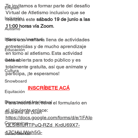
Te invitamos a formar parte del desafío 
Empleo
Virtual de Atletismo inclusivo que se 
Inclusión
realizará este 
sábado 19 de junio a las 
11:00 horas vía Zoom
.
Autismo
Infancia y Juventud
Será una mañana llena de actividades 
entretenidas y de mucho aprendizaje 
Educación
en torno al atletismo. Esta actividad 
está abierta para todo público y es 
Género
totalmente gratuita, así que anímate y 
Cultura
participa, ¡te esperamos!
Snowboard
INSCRÍBETE ACÁ
Equitación
Discapacidad Intelectual
Para inscribirte, llena el formulario en 
el siguiente enlace: 
Síndrome de Down
https://docs.google.com/forms/d/e/1FAIp
Coronavirus
QLSf8lluRTPuQ-RZd_KrdU69X7-
17CVUJWsh5G-
Salud Mental