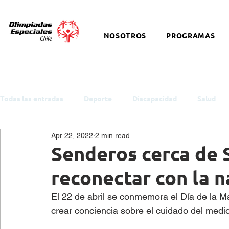
NOSOTROS
PROGRAMAS
Todas las entradas
Deporte
Discapacidad
Salud
Apr 22, 2022
2 min read
ODS y Política Pública
Empleo
Inclusión
Auti
Senderos cerca de 
reconectar con la n
Cultura
Snowboard
Equitación
Discapacidad I
El 22 de abril se conmemora el Día de la Ma
crear conciencia sobre el cuidado del medi
Salud Mental
eSports
Baloncesto
Charlas y t