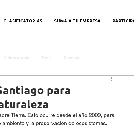
CLASIFICATORIAS
SUMA A TU EMPRESA
PARTICIP
Odontologia
Tenis
Running
smo
Infancia y Juventud
Educación
Género
Santiago para
aturaleza
ntelectual
Síndrome de Down
Coronavirus
dre Tierra. Esto ocurre desde el año 2009, para 
o ambiente y la preservación de ecosistemas. 
alleres
Literatura
Arte
Nutrición
Opinión