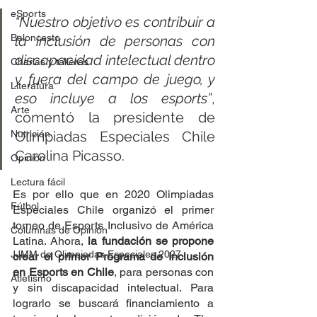
eSports
“Nuestro objetivo es contribuir a 
Baloncesto
la inclusión de personas con 
discapacidad intelectual dentro 
Charlas y talleres
y fuera del campo de juego, y 
Literatura
eso incluye a los esports”
, 
Arte
comentó la presidente de 
Nutrición
Olimpiadas Especiales Chile 
Carolina Picasso.
Opinión
Lectura fácil
Es por ello que en 2020 Olimpiadas 
Fútbol
Especiales Chile organizó el primer 
torneo de Esports Inclusivo de América 
Columnas de Opinión
Latina. Ahora, 
la fundación se propone 
JJMM de Olimpiadas Especiales 2027
crear el primer Programa de Inclusión 
en Esports en Chile
, para personas con 
Atletismo
y sin discapacidad intelectual. Para 
lograrlo se buscará financiamiento a 