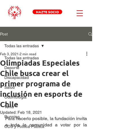
HAZTE SOCIO
Post
Todas las entradas
Feb 3, 2021
2 min read
Todas las entradas
Olimpiadas Especiales
Deporte
Chile busca crear el
Discapacidad
primer programa de
Salud
inclusión en esports de
Odontologia
Chile
Tenis
Updated:
Feb 18, 2021
Running
Para hacerlo posible, la fundación invita 
a toda la comunidad a votar por la 
ODS y Política Pública