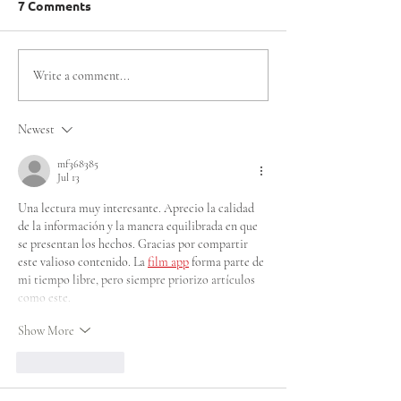
7 Comments
EL TEAM DE
Santiago 2027: 
Write a comment...
OLIMPIADAS
constituyó el 
ESPECIALES CHILE QUE
Organizador de
Newest
COMPETIRÁ EN LOS
Mundiales de
JUEGOS MUNDIALES DE
Olimpiadas Esp
mf368385
Jul 13
INVIERNO TURÍN 2025
Una lectura muy interesante. Aprecio la calidad 
de la información y la manera equilibrada en que 
se presentan los hechos. Gracias por compartir 
este valioso contenido. La 
film app
 forma parte de 
mi tiempo libre, pero siempre priorizo artículos 
como este.
Show More
Like
Reply