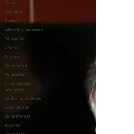
Empleo
Inclusión
Autismo
Infancia y Juventud
Educación
Género
Cultura
Snowboard
Equitación
Discapacidad
Intelectual
Síndrome de Down
Coronavirus
Salud Mental
eSports
Baloncesto