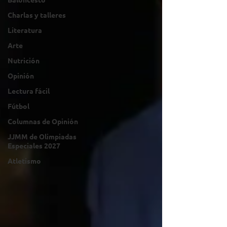
Charlas y talleres
Literatura
Arte
Nutrición
Opinión
Lectura fácil
Fútbol
Columnas de Opinión
JJMM de Olimpiadas
Especiales 2027
Atletismo