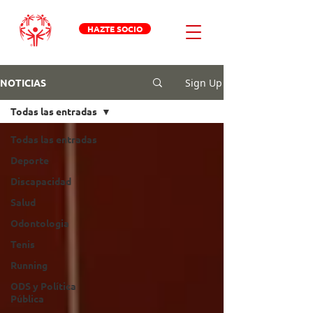
HAZTE SOCIO
Sign Up
NOTICIAS
Todas las entradas
Todas las entradas
Deporte
Discapacidad
Salud
Odontologia
Tenis
Running
ODS y Política
Pública