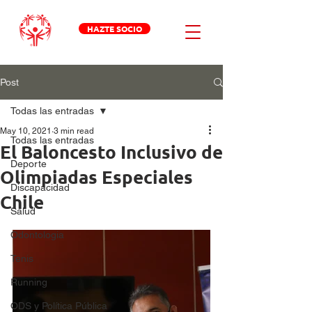
HAZTE SOCIO
Post
Todas las entradas
May 10, 2021
3 min read
Todas las entradas
El Baloncesto Inclusivo de
Deporte
Olimpiadas Especiales
Discapacidad
Chile
Salud
Odontologia
Tenis
Running
ODS y Política Pública