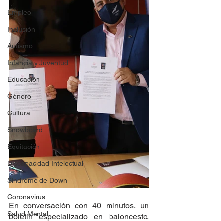
Empleo
Inclusión
Autismo
Infancia y Juventud
Educación
Género
Cultura
Snowboard
Equitación
Discapacidad Intelectual
Síndrome de Down
Coronavirus
En conversación con 40 minutos, un 
Salud Mental
boletín especializado en baloncesto, 