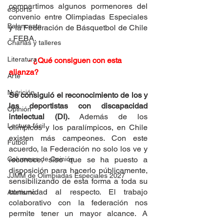
compartimos algunos pormenores del 
eSports
convenio entre Olimpiadas Especiales 
Baloncesto
y la Federación de Básquetbol de Chile 
- FEBA.
Charlas y talleres
Literatura
- ¿Qué consiguen con esta 
alianza?
Arte
Nutrición
Se consiguió el reconocimiento de los y 
las deportistas con discapacidad 
Opinión
intelectual (DI). 
Además de los 
Lectura fácil
olímpicos y los paralímpicos, en Chile 
existen más campeones. Con este 
Fútbol
acuerdo, la Federación no solo los ve y 
Columnas de Opinión
reconoce, sino que se ha puesto a 
disposición para hacerlo públicamente, 
JJMM de Olimpiadas Especiales 2027
sensibilizando de esta forma a toda su 
comunidad al respecto. El trabajo 
Atletismo
colaborativo con la federación nos 
permite tener un mayor alcance. A 