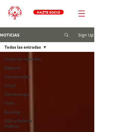
HAZTE SOCIO
Sign Up
NOTICIAS
Todas las entradas
Todas las entradas
Deporte
Discapacidad
Salud
Odontologia
Tenis
Running
ODS y Política
Pública