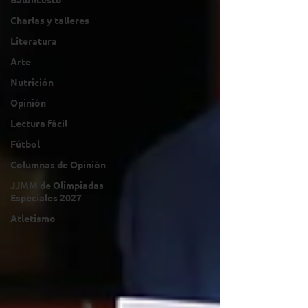
Charlas y talleres
Literatura
Arte
Nutrición
Opinión
Lectura fácil
Fútbol
Columnas de Opinión
JJMM de Olimpiadas
Especiales 2027
Atletismo