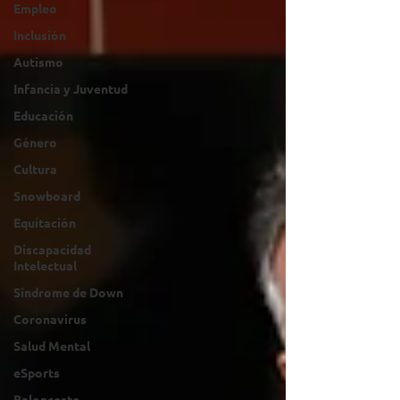
Empleo
Inclusión
Autismo
Infancia y Juventud
Educación
Género
Cultura
Snowboard
Equitación
Discapacidad
Intelectual
Síndrome de Down
Coronavirus
Salud Mental
eSports
Baloncesto