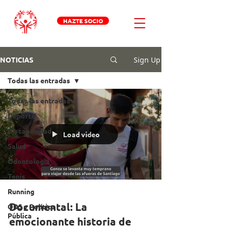
HAZTE SOCIO
Sign Up
NOTICIAS
Todas las entradas
Todas las entradas
Deporte
Discapacidad
Load video
Salud
Odontologia
Tenis
Running
Documental: La
ODS y Política
Pública
emocionante historia de