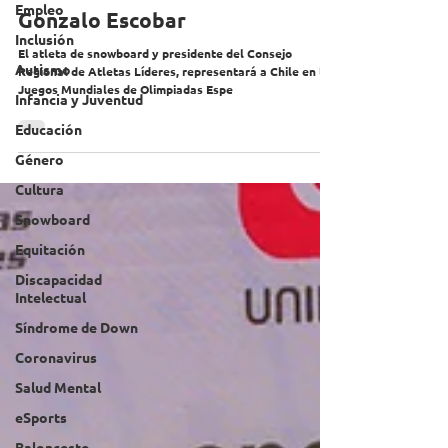
Empleo
Gonzalo Escobar
Inclusión
El atleta de snowboard y presidente del Consejo
Autismo
Regional de Atletas Líderes, representará a Chile en los
Juegos Mundiales de Olimpiadas Espe
Infancia y Juventud
Educación
Género
Cultura
Snowboard
Equitación
Discapacidad
Intelectual
Síndrome de Down
Coronavirus
Salud Mental
eSports
Baloncesto