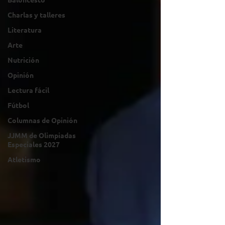
Charlas y talleres
Literatura
Arte
Nutrición
Opinión
Lectura fácil
Fútbol
Columnas de Opinión
JJMM de Olimpiadas
Especiales 2027
Atletismo