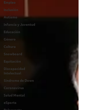
Empleo
Inclusión
Autismo
Infancia y Juventud
Educación
Género
Cultura
Snowboard
Equitación
Discapacidad
Intelectual
Síndrome de Down
Coronavirus
Salud Mental
eSports
Baloncesto