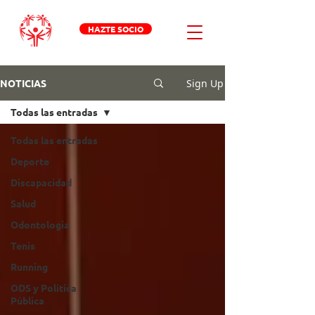
HAZTE SOCIO
Sign Up
NOTICIAS
Todas las entradas
Todas las entradas
Deporte
Discapacidad
Salud
Odontologia
Tenis
Running
ODS y Política
Pública