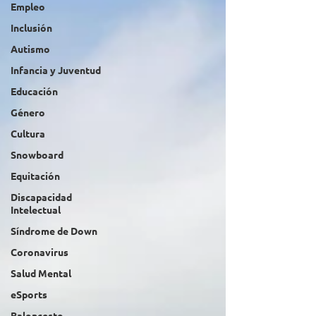
Empleo
Inclusión
Autismo
Infancia y Juventud
Educación
Género
Cultura
Snowboard
Equitación
Discapacidad
Intelectual
Síndrome de Down
Coronavirus
Salud Mental
eSports
Baloncesto