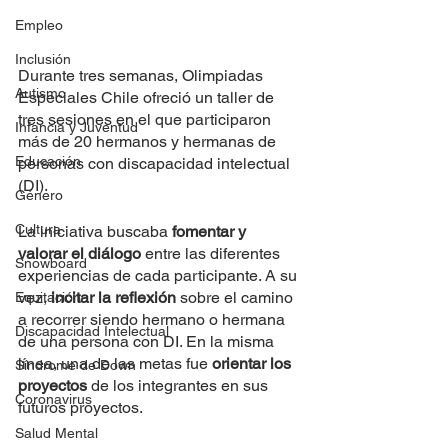
Empleo
Inclusión
Durante tres semanas, Olimpiadas 
Autismo
Especiales Chile ofreció un taller de 
tres sesiones en el que participaron 
Infancia y Juventud
más de 20 hermanos y hermanas de 
Educación
personas con discapacidad intelectual 
(DI).
Género
Cultura
La iniciativa buscaba 
fomentar y 
valorar el diálogo
 entre las diferentes 
Snowboard
experiencias de cada participante. A su 
vez, 
incitar la reflexión
 sobre el camino 
Equitación
a recorrer siendo hermano o hermana 
Discapacidad Intelectual
de una persona con DI. En la misma 
línea, una de las metas fue 
orientar los 
Síndrome de Down
proyectos
 de los integrantes en sus 
Coronavirus
futuros proyectos. 
Salud Mental