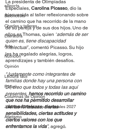
La presidenta de Olimpiadas 
eSports
Especiales, 
Carolina Picasso
, dio la 
bienvenida al taller reflexionando sobre 
Baloncesto
el camino que ha recorrido de la mano 
Charlas y talleres
de su pareja y de sus dos hijos. Uno de 
ellos es Thomas, quien 
“
además de ser 
Literatura
quien es, tiene discapacidad 
Arte
intelectual”
, comentó Picasso. Su hijo 
les ha regalado alegrías, logros, 
Nutrición
aprendizajes y también desafíos. 
Opinión
“Justamente como integrantes de 
Lectura fácil
familias donde hay una persona con 
Fútbol
DI, creo que todos y todas las aquí 
presentes,
 hemos recorrido un camino 
Columnas de Opinión
que nos ha permitido desarrollar 
ciertas fortalezas
, 
ciertas 
JJMM de Olimpiadas Especiales 2027
sensibilidades, ciertas actitudes y 
Atletismo
ciertos valores con los que 
enfrentamos la vida
”
, agregó. 