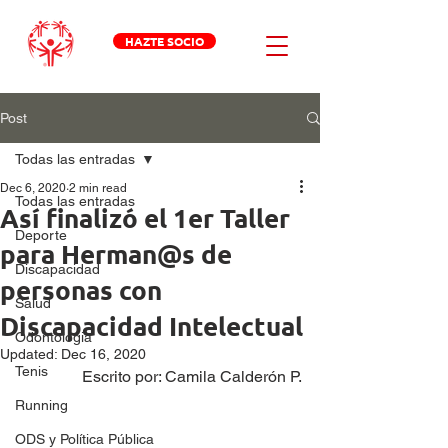
HAZTE SOCIO
Post
Todas las entradas
Dec 6, 2020
2 min read
Todas las entradas
Así finalizó el 1er Taller
Deporte
para Herman@s de
Discapacidad
personas con
Salud
Discapacidad Intelectual
Odontologia
Updated:
Dec 16, 2020
Tenis
Escrito por: Camila Calderón P.
Running
ODS y Política Pública