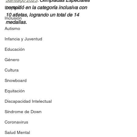
Santiago 2023
. 
Olimpiadas Especiales 
compitió en la categoría inclusiva con 
Empleo
10 atletas, logrando un total de 14 
Inclusión
medallas.
Autismo
Infancia y Juventud
Educación
Género
Cultura
Snowboard
Equitación
Discapacidad Intelectual
Síndrome de Down
Coronavirus
Salud Mental