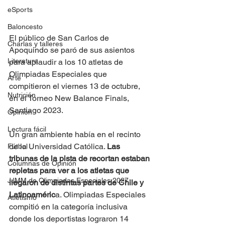
eSports
Baloncesto
El público de San Carlos de 
Charlas y talleres
Apoquindo se paró de sus asientos 
Literatura
para aplaudir a los 10 atletas de 
Olimpiadas Especiales que 
Arte
compitieron el viernes 13 de octubre, 
Nutrición
en el Torneo New Balance Finals, 
Santiago 2023.
Opinión
Lectura fácil
Un gran ambiente había en el recinto 
de la Universidad Católica. 
Las 
Fútbol
tribunas de la pista de recortan estaban 
Columnas de Opinión
repletas para ver a los atletas que 
JJMM de Olimpiadas Especiales 2027
llegaron de distintas partes de Chile y 
Latinoaméric
a. Olimpiadas Especiales 
Atletismo
compitió en la categoría inclusiva 
donde los deportistas lograron 14 