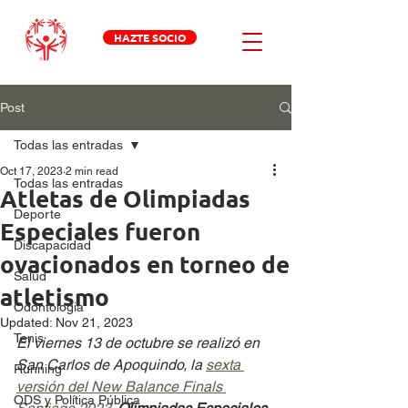
HAZTE SOCIO
Post
Todas las entradas
Oct 17, 2023
2 min read
Todas las entradas
Atletas de Olimpiadas
Deporte
Especiales fueron
Discapacidad
ovacionados en torneo de
Salud
atletismo
Odontologia
Updated:
Nov 21, 2023
Tenis
El viernes 13 de octubre se realizó en 
San Carlos de Apoquindo, la 
sexta 
Running
versión del New Balance Finals 
ODS y Política Pública