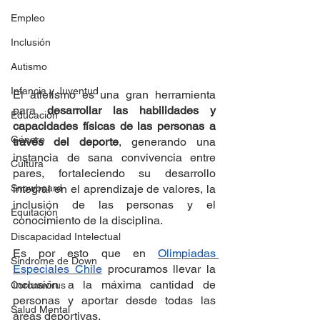
Empleo
Inclusión
Autismo
Infancia y Juventud
El atletismo es una gran herramienta 
para 
desarrollar las habilidades y 
Educación
capacidades físicas de las personas a 
Género
través del deporte
, generando una 
instancia de sana convivencia entre 
Cultura
pares, fortaleciendo su desarrollo 
Snowboard
integral en el aprendizaje de valores, la 
inclusión de las personas y el 
Equitación
conocimiento de la disciplina.
Discapacidad Intelectual
Es por esto que en 
Olimpiadas 
Síndrome de Down
Especiales Chile
 procuramos llevar la 
inclusión a la máxima cantidad de 
Coronavirus
personas y aportar desde todas las 
Salud Mental
áreas deportivas.