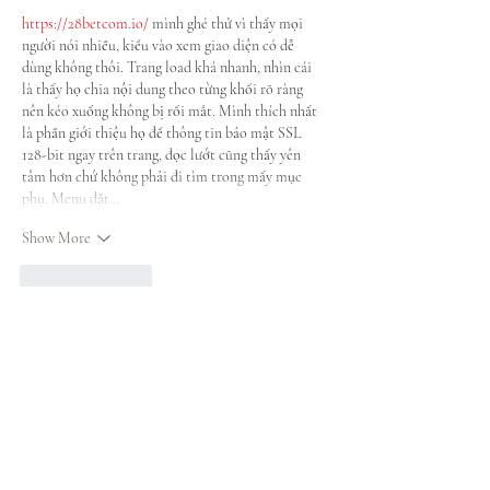
https://28betcom.io/
 mình ghé thử vì thấy mọi 
người nói nhiều, kiểu vào xem giao diện có dễ 
dùng không thôi. Trang load khá nhanh, nhìn cái 
là thấy họ chia nội dung theo từng khối rõ ràng 
nên kéo xuống không bị rối mắt. Mình thích nhất 
là phần giới thiệu họ để thông tin bảo mật SSL 
128-bit ngay trên trang, đọc lướt cũng thấy yên 
tâm hơn chứ không phải đi tìm trong mấy mục 
phụ. Menu đặt…
Show More
Like
Reply
billy24barne.s7.8.3.5
Aug 02
https://pg88.money
 mình ghé thử đúng kiểu lướt 
cho biết thôi, tại thấy mọi người nhắc nên tò mò 
xem giao diện ra sao. Mình không có ngồi đọc kỹ 
từng mục, chủ yếu nhìn tổng thể xem có dễ dùng 
không. Cảm giác đầu tiên là trang nhìn khá 