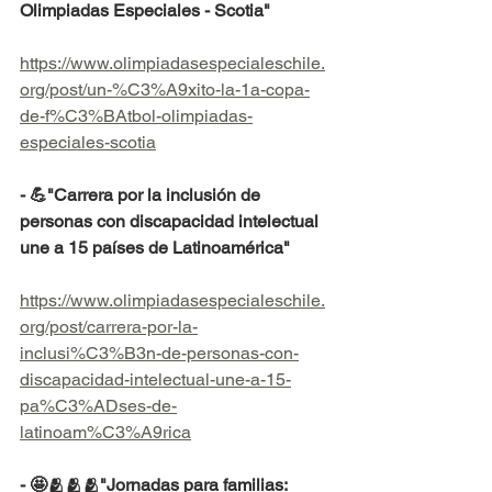
Olimpiadas Especiales - Scotia"
https://www.olimpiadasespecialeschile.
org/post/un-%C3%A9xito-la-1a-copa-
de-f%C3%BAtbol-olimpiadas-
especiales-scotia
- 💪"Carrera por la inclusión de 
personas con discapacidad intelectual 
une a 15 países de Latinoamérica"
https://www.olimpiadasespecialeschile.
org/post/carrera-por-la-
inclusi%C3%B3n-de-personas-con-
discapacidad-intelectual-une-a-15-
pa%C3%ADses-de-
latinoam%C3%A9rica
- 🤩🫂🫂🫂"Jornadas para familias: 