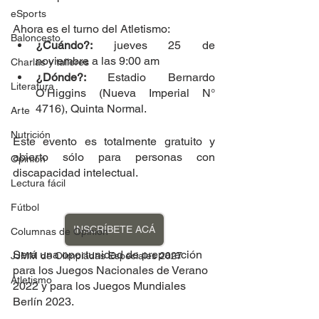
eSports
Ahora es el turno del Atletismo:
Baloncesto
¿Cuándo?:
 jueves 25 de 
noviembre a las 9:00 am
Charlas y talleres
¿Dónde?: 
Estadio Bernardo 
Literatura
O’Higgins (Nueva Imperial N° 
4716), Quinta Normal.
Arte
Nutrición
Este evento es totalmente gratuito y 
abierto sólo para personas con 
Opinión
discapacidad intelectual.
Lectura fácil
Fútbol
INSCRÍBETE ACÁ
Columnas de Opinión
Será una oportunidad de preparación 
JJMM de Olimpiadas Especiales 2027
para los Juegos Nacionales de Verano 
Atletismo
2022 y para los Juegos Mundiales 
Berlín 2023.