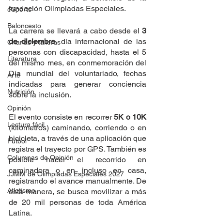
fundación Olimpiadas Especiales.
eSports
Baloncesto
La carrera se llevará a cabo desde el 
3 
de diciembre
, día internacional de las 
Charlas y talleres
personas con discapacidad, hasta el 5 
Literatura
del mismo mes, en conmemoración del 
Día mundial del voluntariado, fechas 
Arte
indicadas para generar conciencia 
Nutrición
sobre la inclusión.
Opinión
El evento consiste en recorrer 
5K o 10K
Lectura fácil
(kilómetros) caminando, corriendo o en 
bicicleta, a través de una aplicación que 
Fútbol
registra el trayecto por GPS. También es 
Columnas de Opinión
posible hacer el recorrido en 
caminadora o en incluso en casa, 
JJMM de Olimpiadas Especiales 2027
registrando el avance manualmente. De 
Atletismo
esta manera, se busca movilizar a más 
de 20 mil personas de toda América 
Latina.