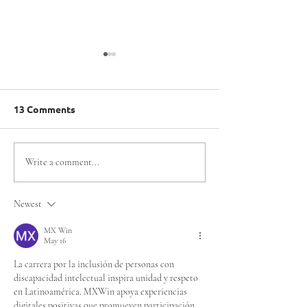
13 Comments
EL TEAM DE
Santiago 2027: 
Write a comment...
OLIMPIADAS
constituyó el 
ESPECIALES CHILE QUE
Organizador de
Newest
COMPETIRÁ EN LOS
Mundiales de
JUEGOS MUNDIALES DE
Olimpiadas Esp
MX Win
May 16
INVIERNO TURÍN 2025
La carrera por la inclusión de personas con 
discapacidad intelectual inspira unidad y respeto 
en Latinoamérica. MXWin apoya experiencias 
digitales positivas que promueven participación, 