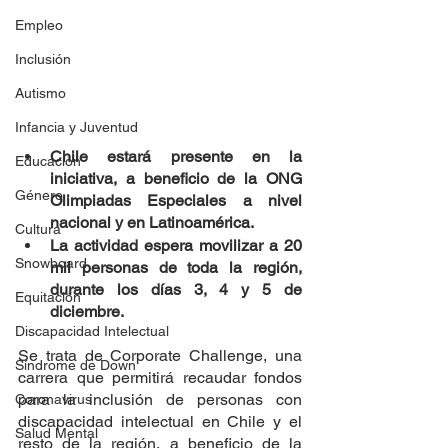
Empleo
Inclusión
Autismo
Infancia y Juventud
Chile estará presente en la 
Educación
iniciativa, a beneficio de la ONG 
Género
Olimpiadas Especiales a nivel 
nacional y en Latinoamérica.
Cultura
La actividad espera movilizar a 20 
Snowboard
mil personas de toda la región, 
durante los días 3, 4 y 5 de 
Equitación
diciembre.
Discapacidad Intelectual
Se trata de Corporate Challenge, una 
Síndrome de Down
carrera que permitirá recaudar fondos 
para la inclusión de personas con 
Coronavirus
discapacidad intelectual en Chile y el 
Salud Mental
resto de la región, a beneficio de la 