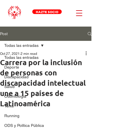
HAZTE SOCIO
Post
Todas las entradas
Oct 27, 2021
2 min read
Todas las entradas
Carrera por la inclusión
Deporte
de personas con
Discapacidad
discapacidad intelectual
Salud
une a 15 países de
Odontologia
Latinoamérica
Tenis
Running
ODS y Política Pública