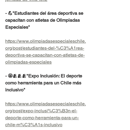
- 💪"Estudiantes del área deportiva se 
capacitan con atletas de Olimpiadas 
Especiales"
https://www.olimpiadasespecialeschile.
org/post/estudiantes-del-%C3%A1rea-
deportiva-se-capacitan-con-atletas-de-
olimpiadas-especiales
- 🤩🫂🫂🫂"Expo Inclusión: El deporte 
como herramienta para un Chile más 
inclusivo"
https://www.olimpiadasespecialeschile.
org/post/expo-inclusi%C3%B3n-el-
deporte-como-herramienta-para-un-
chile-m%C3%A1s-inclusivo