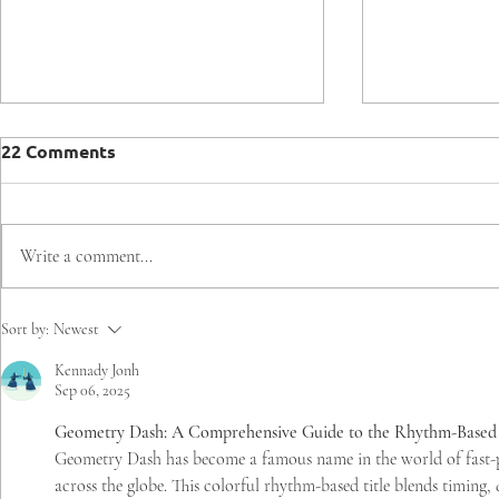
Presidente
22 Comments
que Chile p
Juegos Mun
En pleno desa
Olimpiadas
Juegos Panam
Write a comment...
2023, el Pres
República, Ga
anunció, que e
Chile avanza en la
Sort by:
Newest
postulación para ser
Kennady Jonh
anfitrión de los JJMM de
Sep 06, 2025
Olimpiadas Especiales 2027
Geometry Dash: A Comprehensive Guide to the Rhythm-Based
Geometry Dash has become a famous name in the world of fast-p
across the globe. This colorful rhythm-based title blends timing, 