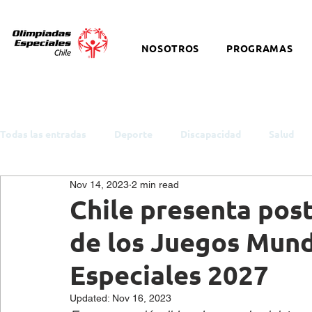
NOSOTROS
PROGRAMAS
Todas las entradas
Deporte
Discapacidad
Salud
Nov 14, 2023
2 min read
ODS y Política Pública
Empleo
Inclusión
Auti
Chile presenta post
de los Juegos Mund
Cultura
Snowboard
Equitación
Discapacidad I
Especiales 2027
Updated:
Nov 16, 2023
Salud Mental
eSports
Baloncesto
Charlas y t