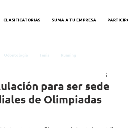
CLASIFICATORIAS
SUMA A TU EMPRESA
PARTICIP
Odontologia
Tenis
Running
smo
Infancia y Juventud
Educación
Género
ulación para ser sede
iales de Olimpiadas
ntelectual
Síndrome de Down
Coronavirus
alleres
Literatura
Arte
Nutrición
Opinión