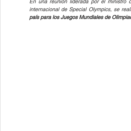
En una reunión liderada por el ministro de
internacional de Special Olympics, se real
país para los Juegos Mundiales de Olimpia
Lectura fácil
Fútbol
Columnas de Opinión